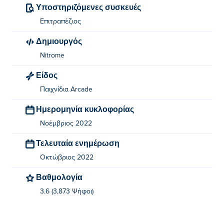
Υποστηριζόμενες συσκευές
Επιτραπέζιος
Δημιουργός
Nitrome
Είδος
Παιχνίδια Arcade
Ημερομηνία κυκλοφορίας
Νοέμβριος 2022
Τελευταία ενημέρωση
Οκτώβριος 2022
Βαθμολογία
3.6 (3,873 Ψήφοι)