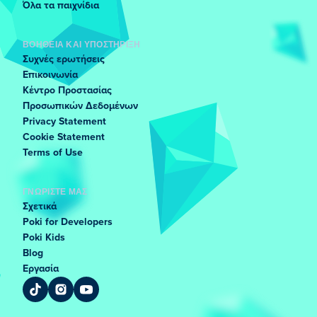
Όλα τα παιχνίδια
ΒΟΉΘΕΙΑ ΚΑΙ ΥΠΟΣΤΉΡΙΞΗ
Συχνές ερωτήσεις
Επικοινωνία
Κέντρο Προστασίας
Προσωπικών Δεδομένων
Privacy Statement
Cookie Statement
Terms of Use
ΓΝΩΡΊΣΤΕ ΜΑΣ
Σχετικά
Poki for Developers
Poki Kids
Blog
Εργασία