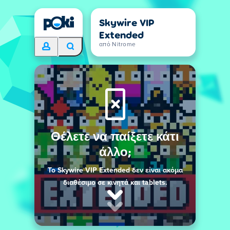
Skywire VIP
Extended
από Nitrome
Θέλετε να παίξετε κάτι
άλλο;
Το Skywire VIP Extended δεν είναι ακόμα
διαθέσιμο σε κινητά και tablets.