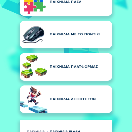
ΠΑΙΧΝΊΔΙΑ ΠΑΖΛ
ΠΑΙΧΝΊΔΙΑ ΜΕ ΤΟ ΠΟΝΤΊΚΙ
ΠΑΙΧΝΊΔΙΑ ΠΛΑΤΦΌΡΜΑΣ
ΠΑΙΧΝΊΔΙΑ ΔΕΞΙΟΤΉΤΩΝ