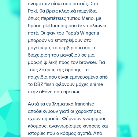
ονομάτων πίσω από αυτούς. Στο
Poki, θα βρεις κλασικά παιχνίδια
όπως περιπέτειες τύπου Mario, με
δράση platforming που δεν παλιώνει
ποτέ. Οι φαν του Papa's Wingeria
μπορούν να επιστρέψουν στο
μαγείρεμα, το σερβίρισμα και τη
διαχείριση του μαγαζιού σε μια
μορφή φιλική προς τον browser. Για
τους λάτρεις της δράσης, τα
παιχνίδια που είναι εμπνευσμένα από
το DBZ flash φέρνουν μάχες anime
στην οθόνη σου αμέσως.
Αυτά τα εμβληματικά franchise
αποδεικνύουν γιατί οι χαρακτήρες
έχουν σημασία. Φέρνουν γνώριμους
κόσμους, αναγνωρίσιμες κινήσεις και
ιστορίες που ο κόσμος αγαπά. Από