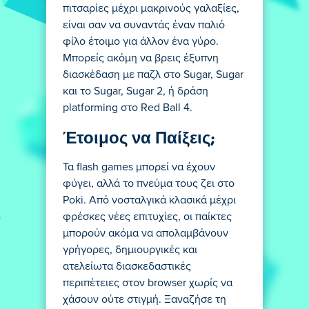
πιτσαρίες μέχρι μακρινούς γαλαξίες,
είναι σαν να συναντάς έναν παλιό
φίλο έτοιμο για άλλον ένα γύρο.
Μπορείς ακόμη να βρεις έξυπνη
διασκέδαση με παζλ στο Sugar, Sugar
και το Sugar, Sugar 2, ή δράση
platforming στο Red Ball 4.
Έτοιμος να Παίξεις;
Τα flash games μπορεί να έχουν
φύγει, αλλά το πνεύμα τους ζει στο
Poki. Από νοσταλγικά κλασικά μέχρι
φρέσκες νέες επιτυχίες, οι παίκτες
μπορούν ακόμα να απολαμβάνουν
γρήγορες, δημιουργικές και
ατελείωτα διασκεδαστικές
περιπέτειες στον browser χωρίς να
χάσουν ούτε στιγμή. Ξαναζήσε τη