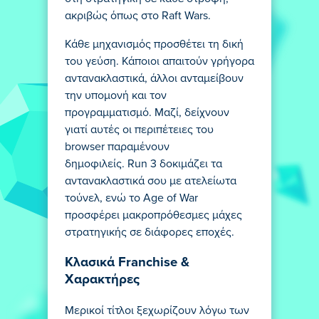
ακριβώς όπως στο Raft Wars.
Κάθε μηχανισμός προσθέτει τη δική
του γεύση. Κάποιοι απαιτούν γρήγορα
αντανακλαστικά, άλλοι ανταμείβουν
την υπομονή και τον
προγραμματισμό. Μαζί, δείχνουν
γιατί αυτές οι περιπέτειες του
browser παραμένουν
δημοφιλείς. Run 3 δοκιμάζει τα
αντανακλαστικά σου με ατελείωτα
τούνελ, ενώ το Age of War
προσφέρει μακροπρόθεσμες μάχες
στρατηγικής σε διάφορες εποχές.
Κλασικά Franchise &
Χαρακτήρες
Μερικοί τίτλοι ξεχωρίζουν λόγω των