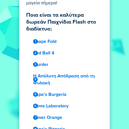
μαγεία σήμερα!
Ποια είναι τα καλύτερα
δωρεάν Παιχνίδια Flash στο
διαδίκτυο;
Shape Fold
Red Ball 4
Murder
Η Απόλυτη Απόδραση από τη
Φυλακή
Papa's Burgeria
Slime Laboratory
Cover Orange
Papa's Pizzeria