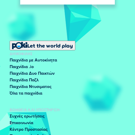
Let the world play
ΔΗΜΟΦΙΛΉΣ
Παιχνίδια με Αυτοκίνητα
Παιχνίδια .io
Παιχνίδια Δυο Παικτών
Παιχνίδια Παζλ
Παιχνίδια Ντυσιματος
Όλα τα παιχνίδια
ΒΟΉΘΕΙΑ ΚΑΙ ΥΠΟΣΤΉΡΙΞΗ
Συχνές ερωτήσεις
Επικοινωνία
Κέντρο Προστασίας