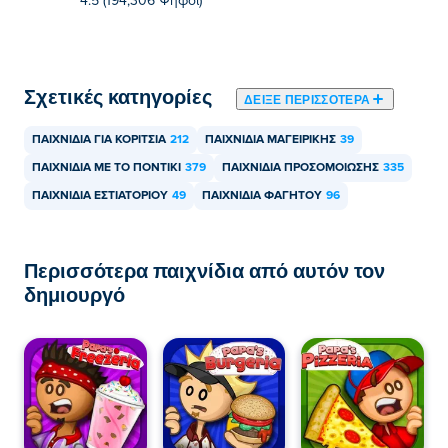
4.5 (194,306 Ψήφοι)
Σχετικές κατηγορίες
ΔΕΊΞΕ ΠΕΡΙΣΣΌΤΕΡΑ
ΠΑΙΧΝΊΔΙΑ ΓΙΑ ΚΟΡΊΤΣΙΑ
212
ΠΑΙΧΝΊΔΙΑ ΜΑΓΕΙΡΙΚΗΣ
39
ΠΑΙΧΝΊΔΙΑ ΜΕ ΤΟ ΠΟΝΤΊΚΙ
379
ΠΑΙΧΝΊΔΙΑ ΠΡΟΣΟΜΟΊΩΣΗΣ
335
ΠΑΙΧΝΊΔΙΑ ΕΣΤΙΑΤΟΡΊΟΥ
49
ΠΑΙΧΝΊΔΙΑ ΦΑΓΗΤΟΎ
96
Περισσότερα παιχνίδια από αυτόν τον
δημιουργό