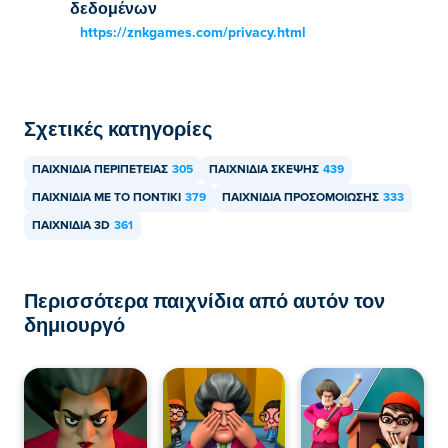
δεδομένων
Το Prankster 3D μπορεί να αναπαραχθεί στον υπολογιστή
https://znkgames.com/privacy.html
σας και σε κινητές συσκευές όπως τηλέφωνα και tablet.
Σχετικές κατηγορίες
ΠΑΙΧΝΊΔΙΑ ΠΕΡΙΠΈΤΕΙΑΣ
305
ΠΑΙΧΝΊΔΙΑ ΣΚΈΨΗΣ
439
ΠΑΙΧΝΊΔΙΑ ΜΕ ΤΟ ΠΟΝΤΊΚΙ
379
ΠΑΙΧΝΊΔΙΑ ΠΡΟΣΟΜΟΊΩΣΗΣ
333
ΠΑΙΧΝΊΔΙΑ 3D
361
Περισσότερα παιχνίδια από αυτόν τον
δημιουργό