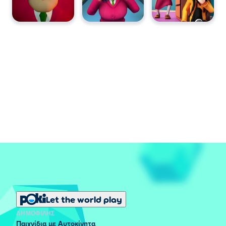
Let the world play
ΔΗΜΟΦΙΛΉΣ
Παιχνίδια με Αυτοκίνητα