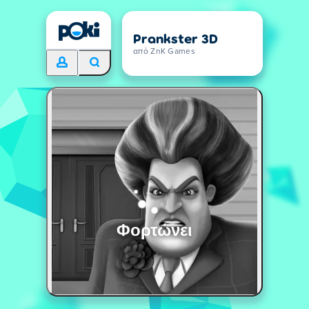
Prankster 3D
από ZnK Games
Φορτώνει