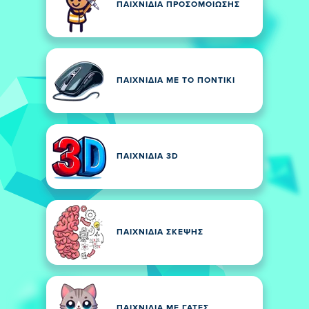
ΠΑΙΧΝΊΔΙΑ ΠΡΟΣΟΜΟΊΩΣΗΣ
ΠΑΙΧΝΊΔΙΑ ΜΕ ΤΟ ΠΟΝΤΊΚΙ
ΠΑΙΧΝΊΔΙΑ 3D
ΠΑΙΧΝΊΔΙΑ ΣΚΈΨΗΣ
ΠΑΙΧΝΊΔΙΑ ΜΕ ΓΆΤΕΣ