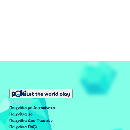
Let the world play
ΔΗΜΟΦΙΛΉΣ
Παιχνίδια με Αυτοκίνητα
Παιχνίδια .io
Παιχνίδια Δυο Παικτών
Παιχνίδια Παζλ