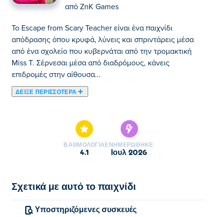
από
ZnK Games
Το Escape from Scary Teacher είναι ένα παιχνίδι
απόδρασης όπου κρυφά, λύνεις και σπριντάρεις μέσα
από ένα σχολείο που κυβερνάται από την τρομακτική
Miss T. Σέρνεσαι μέσα από διαδρόμους, κάνεις
επιδρομές στην αίθουσα...
ΔΕΊΞΕ ΠΕΡΙΣΣΌΤΕΡΑ
Το Escape from Scary Teacher είναι ένα παιχνίδι
απόδρασης όπου κρυφά, λύνεις και σπριντάρεις μέσα
από ένα σχολείο που κυβερνάται από την τρομακτική
Miss T. Σέρνεσαι μέσα από διαδρόμους, κάνεις
ΒΑΘΜΟΛΟΓΊΑ
ΕΝΗΜΕΡΏΘΗΚΕ
επιδρομές στην αίθουσα καθηγητών, σπας κωδικούς στη
4.1
Ιουλ 2026
βιβλιοθήκη και αντιμετωπίζεις μια νέα πρόκληση παζλ
σε κάθε δωμάτιο που μπαίνεις. Μια λάθος κίνηση και σε
κατακτά, οπότε σκέψου γρήγορα και μείνε ένα βήμα
Σχετικά με αυτό το παιχνίδι
μπροστά. Κάθε απόδραση γίνεται πιο δύσκολη, αλλά η
ικανοποίηση του να ξεγελάς τον πιο τρομακτικό δάσκαλο
Υποστηριζόμενες συσκευές