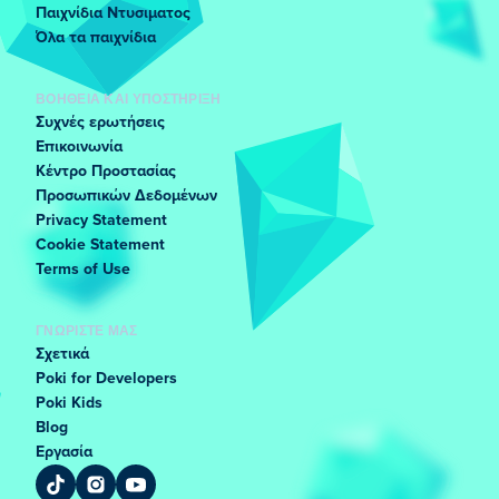
Παιχνίδια Ντυσιματος
Όλα τα παιχνίδια
ΒΟΉΘΕΙΑ ΚΑΙ ΥΠΟΣΤΉΡΙΞΗ
Συχνές ερωτήσεις
Επικοινωνία
Κέντρο Προστασίας
Προσωπικών Δεδομένων
Privacy Statement
Cookie Statement
Terms of Use
ΓΝΩΡΊΣΤΕ ΜΑΣ
Σχετικά
Poki for Developers
Poki Kids
Blog
Εργασία