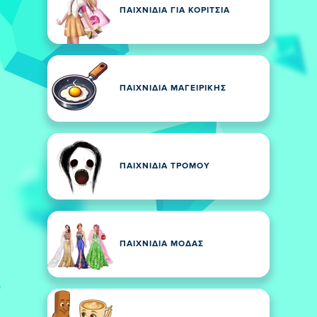
ΠΑΙΧΝΊΔΙΑ ΓΙΑ ΚΟΡΊΤΣΙΑ
ΠΑΙΧΝΊΔΙΑ ΜΑΓΕΙΡΙΚΗΣ
ΠΑΙΧΝΊΔΙΑ ΤΡΌΜΟΥ
ΠΑΙΧΝΊΔΙΑ ΜΌΔΑΣ