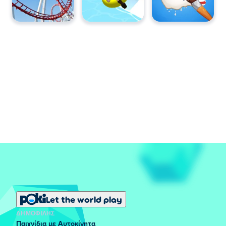
Let the world play
ΔΗΜΟΦΙΛΉΣ
Παιχνίδια με Αυτοκίνητα