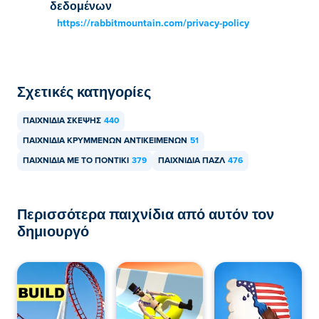
κινητές συσκευές και επιτραπέζιους
δεδομένων
υπολογιστές;
https://rabbitmountain.com/privacy-policy
Εντοπίστε τις διαφορές μπορεί να αναπαραχθεί στον
υπολογιστή σας και σε κινητές συσκευές, όπως
τηλέφωνα και tablet.
Σχετικές κατηγορίες
ΠΑΙΧΝΊΔΙΑ ΣΚΈΨΗΣ
440
ΠΑΙΧΝΊΔΙΑ ΚΡΥΜΜΈΝΩΝ ΑΝΤΙΚΕΙΜΈΝΩΝ
51
ΠΑΙΧΝΊΔΙΑ ΜΕ ΤΟ ΠΟΝΤΊΚΙ
379
ΠΑΙΧΝΊΔΙΑ ΠΑΖΛ
476
Περισσότερα παιχνίδια από αυτόν τον
δημιουργό