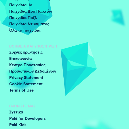
Παιχνίδια .io
Παιχνίδια Δυο Παικτών
Παιχνίδια Παζλ
Παιχνίδια Ντυσιματος
Όλα τα παιχνίδια
ΒΟΉΘΕΙΑ ΚΑΙ ΥΠΟΣΤΉΡΙΞΗ
Συχνές ερωτήσεις
Επικοινωνία
Κέντρο Προστασίας
Προσωπικών Δεδομένων
Privacy Statement
Cookie Statement
Terms of Use
ΓΝΩΡΊΣΤΕ ΜΑΣ
Σχετικά
Poki for Developers
Poki Kids