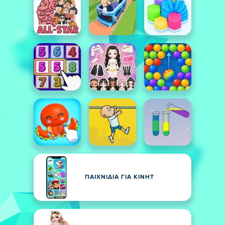
ΠΑΙΧΝΊΔΙΑ ΓΙΑ ΚΙΝΗΤ