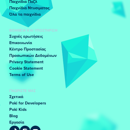
Παιχνίδια Παζλ
Παιχνίδια Ντυσιματος
Όλα τα παιχνίδια
ΒΟΉΘΕΙΑ ΚΑΙ ΥΠΟΣΤΉΡΙΞΗ
Συχνές ερωτήσεις
Επικοινωνία
Κέντρο Προστασίας
Προσωπικών Δεδομένων
Privacy Statement
Cookie Statement
Terms of Use
ΓΝΩΡΊΣΤΕ ΜΑΣ
Σχετικά
Poki for Developers
Poki Kids
Blog
Εργασία