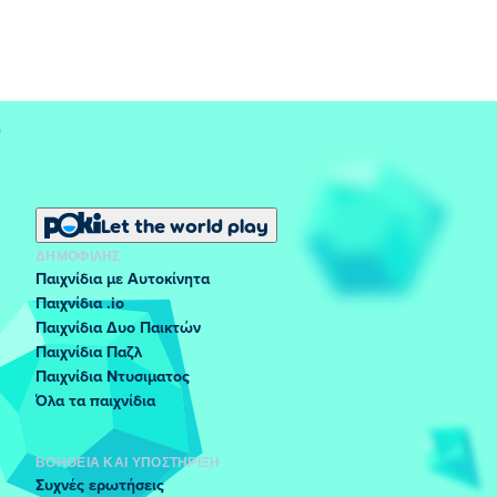
Let the world play
ΔΗΜΟΦΙΛΉΣ
Παιχνίδια με Αυτοκίνητα
Παιχνίδια .io
Παιχνίδια Δυο Παικτών
Παιχνίδια Παζλ
Παιχνίδια Ντυσιματος
Όλα τα παιχνίδια
ΒΟΉΘΕΙΑ ΚΑΙ ΥΠΟΣΤΉΡΙΞΗ
Συχνές ερωτήσεις