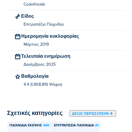
Codethislab
Είδος
Επιτραπέζια Παιχνίδια
Ημερομηνία κυκλοφορίας
Μάρτιος 2019
Τελευταία ενημέρωση
Δεκέμβριος 2025
Βαθμολογία
4.4 (1,908,816 Ψήφοι)
Σχετικές κατηγορίες
ΔΕΊΞΕ ΠΕΡΙΣΣΌΤΕΡΑ
ΠΑΙΧΝΊΔΙΑ ΣΚΈΨΗΣ
440
ΕΠΙΤΡΑΠΈΖΙΑ ΠΑΙΧΝΊΔΙΑ
61