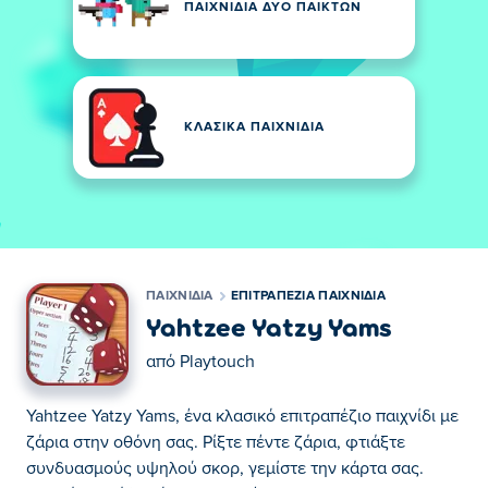
ΠΑΙΧΝΊΔΙΑ ΔΥΟ ΠΑΙΚΤΏΝ
ΚΛΑΣΙΚΆ ΠΑΙΧΝΊΔΙΑ
ΠΑΙΧΝΊΔΙΑ
ΕΠΙΤΡΑΠΈΖΙΑ ΠΑΙΧΝΊΔΙΑ
Yahtzee Yatzy Yams
από
Playtouch
Yahtzee Yatzy Yams, ένα κλασικό επιτραπέζιο παιχνίδι με
ζάρια στην οθόνη σας. Ρίξτε πέντε ζάρια, φτιάξτε
συνδυασμούς υψηλού σκορ, γεμίστε την κάρτα σας.