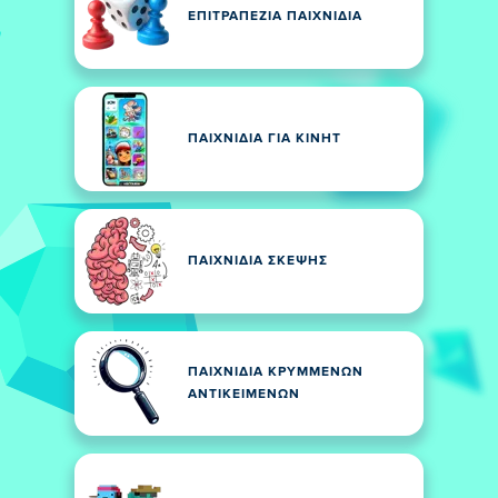
ΕΠΙΤΡΑΠΈΖΙΑ ΠΑΙΧΝΊΔΙΑ
ΠΑΙΧΝΊΔΙΑ ΓΙΑ ΚΙΝΗΤ
ΠΑΙΧΝΊΔΙΑ ΣΚΈΨΗΣ
ΠΑΙΧΝΊΔΙΑ ΚΡΥΜΜΈΝΩΝ
ΑΝΤΙΚΕΙΜΈΝΩΝ