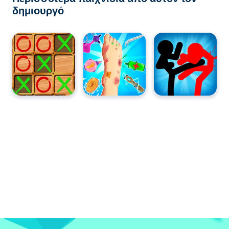
δημιουργό