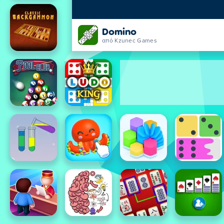
Domino
από Kzunec Games