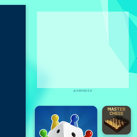
ΔΙΑΦΉΜΙΣΗ