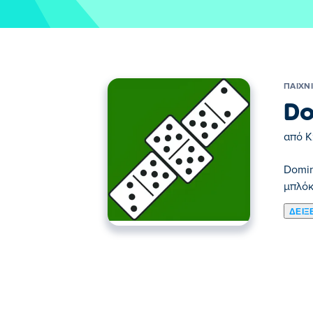
ΠΑΙΧΝΊ
Do
από
K
Domin
μπλόκ
ΔΕΊΞ
Το Domino φέρνει το διαχρονικό κλασικό ε
στρατηγικούς αγώνες οποτεδήποτε, οπουδ
στοχεύστε να είστε ο πρώτος που θα βγει.
Πώς να παίξετε Ντόμινο;