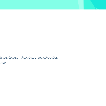
χισε άκρες πλακιδίων για αλυσίδα,
νίκη.
 ή 4 παίκτες και απολαύστε ομαλούς,
πλακίδια, μπλοκάρετε παιχνίδια και
ήσετε στο τραπέζι;