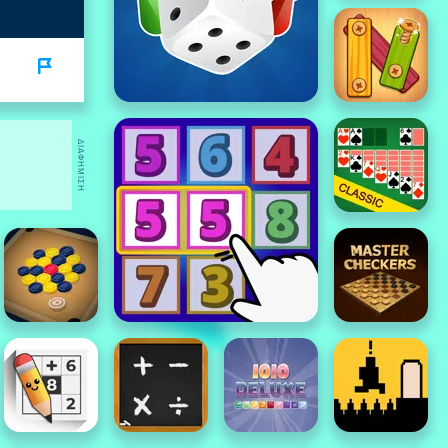
ΔΙΑΦΉΜΙΣΗ