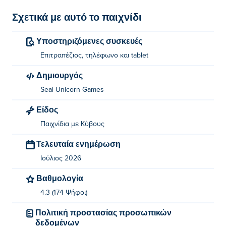
στην κατανόηση αλλά απείρως δύσκολο στην
τελειοποίηση — κάθε βολή μετράει. Πόσο ψηλά μπορείς
Σχετικά με αυτό το παιχνίδι
να κάνεις συγχώνευση;
Υποστηριζόμενες συσκευές
Πώς να παίξω 20f8;
Επιτραπέζιος, τηλέφωνο και tablet
Κάντε κλικ ή πατήστε για να παίξετε!
Δημιουργός
Seal Unicorn Games
Ποιος δημιούργησε το 20f8;
Είδος
Το 20f8 δημιουργήθηκε από την Seal Unicorn Games.
Παιχνίδια με Κύβους
Παίξτε τα άλλα παιχνίδια μας στο
Poki (ποκι)
:
World of
Yarn
,
World of Screw
,
Misland
,
Blocky Out
,
Hexellent
,
Τελευταία ενημέρωση
Fluffy Out
,
Dual Cat
,
Dual Cat: Max
και
Rusher Crusher
!
Ιούλιος 2026
Πώς μπορώ να παίξω 20f8 δωρεάν;
Βαθμολογία
Μπορείτε να παίξετε 20f8 δωρεάν στο Poki.
4.3 (174 Ψήφοι)
Πολιτική προστασίας προσωπικών
Μπορώ να παίξω 20f8 σε κινητές συσκευές
δεδομένων
και υπολογιστή;