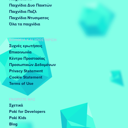
Παιχνίδια Δυο Παικτών
Παιχνίδια Παζλ
Παιχνίδια Ντυσιματος
Όλα τα παιχνίδια
ΒΟΉΘΕΙΑ ΚΑΙ ΥΠΟΣΤΉΡΙΞΗ
Συχνές ερωτήσεις
Επικοινωνία
Κέντρο Προστασίας
Προσωπικών Δεδομένων
Privacy Statement
Cookie Statement
Terms of Use
ΓΝΩΡΊΣΤΕ ΜΑΣ
Σχετικά
Poki for Developers
Poki Kids
Blog