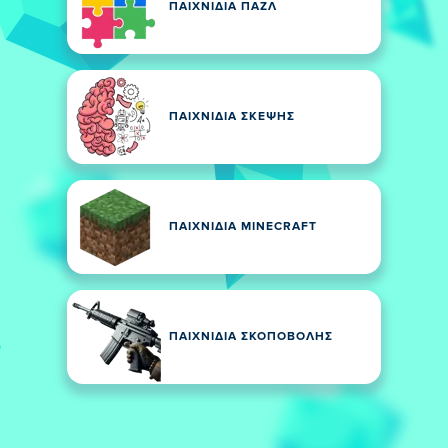
ΠΑΙΧΝΊΔΙΑ ΠΑΖΛ
ΠΑΙΧΝΊΔΙΑ ΣΚΈΨΗΣ
ΠΑΙΧΝΙΔΙΑ MINECRAFT
ΠΑΙΧΝΊΔΙΑ ΣΚΟΠΟΒΟΛΉΣ