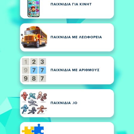
ΠΑΙΧΝΊΔΙΑ ΓΙΑ ΚΙΝΗΤ
ΠΑΙΧΝΊΔΙΑ ΜΕ ΛΕΩΦΟΡΕΊΑ
ΠΑΙΧΝΊΔΙΑ ΜΕ AΡΙΘΜΟΎΣ
ΠΑΙΧΝΊΔΙΑ .IO