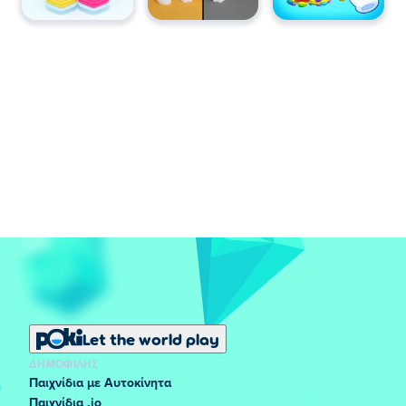
Let the world play
ΔΗΜΟΦΙΛΉΣ
Παιχνίδια με Αυτοκίνητα
Παιχνίδια .io