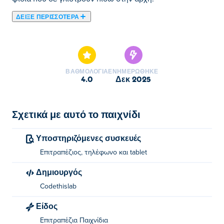
ΔΕΊΞΕ ΠΕΡΙΣΣΌΤΕΡΑ
Εδώ μπορείτε να παίξετε το Snakes and Ladders. Το
Snakes and Ladders είναι ένα από τα επιλεγμένα
Παιχνίδια Δεξιοτήτων.
ΒΑΘΜΟΛΟΓΊΑ
ΕΝΗΜΕΡΏΘΗΚΕ
4.0
Δεκ 2025
Σχετικά με αυτό το παιχνίδι
Υποστηριζόμενες συσκευές
Επιτραπέζιος, τηλέφωνο και tablet
Δημιουργός
Codethislab
Είδος
Επιτραπέζια Παιχνίδια