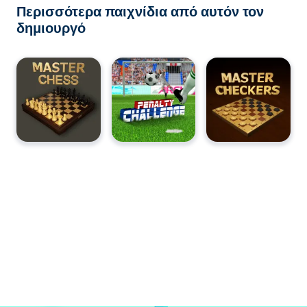
Περισσότερα παιχνίδια από αυτόν τον
δημιουργό