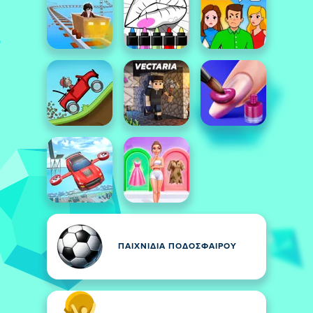
ΠΑΙΧΝΊΔΙΑ ΠΟΔΟΣΦΑΙΡΟΥ