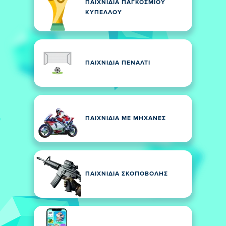
ΠΑΙΧΝΊΔΙΑ ΠΑΓΚΌΣΜΙΟΥ
ΚΎΠΕΛΛΟΥ
ΠΑΙΧΝΊΔΙΑ ΠΈΝΑΛΤΙ
ΠΑΙΧΝΊΔΙΑ ΜΕ ΜΗΧΑΝΈΣ
ΠΑΙΧΝΊΔΙΑ ΣΚΟΠΟΒΟΛΉΣ