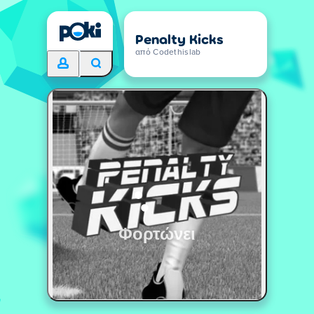
Penalty Kicks
από Codethislab
Φορτώνει