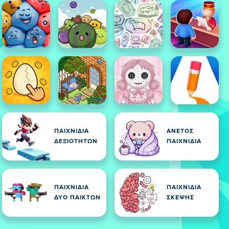
ΠΑΙΧΝΊΔΙΑ
ΑΝΕΤΟΣ
ΔΕΞΙΟΤΉΤΩΝ
ΠΑΙΧΝΊΔΙΑ
ΠΑΙΧΝΊΔΙΑ
ΠΑΙΧΝΊΔΙΑ
ΔΥΟ ΠΑΙΚΤΏΝ
ΣΚΈΨΗΣ