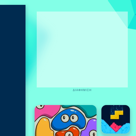
ΔΙΑΦΉΜΙΣΗ