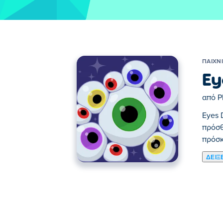
ΠΑΙΧΝΊ
Ey
από
P
Eyes 
πρόσθ
πρόσ
ΔΕΊΞ
Το Eyes Drop είναι ένα παιχνίδι συγχών
καθώς δύο ταιριαστά συγχωνεύονται σε έ
μεγαλύτερη είναι η βαθμολογία σας! Σχεδ
απόλυτο μάτι. Πόσο μεγάλο μπορεί να με