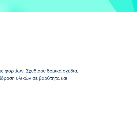
ς φορτίων. Σχεδίασε δομικά σχέδια,
ίδραση υλικών σε βαρύτητα και
εγέθη βολβών ματιών και παρακολουθήστε
ς είναι ο βολβός του ματιού, τόσο
α συγχωνεύεστε για να δημιουργήσετε το