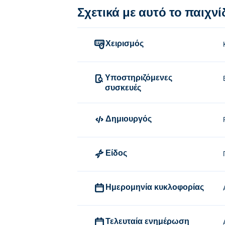
Πώς να παίξετε το Eyes Drop;
Σχετικά με αυτό το παιχνί
Μετακινήστε το αντικείμενο σας με το ποντί
Χειρισμός
Ποιος δημιούργησε το Eyes Drop;
Το Eyes Drop δημιουργήθηκε από την Ploop
Υποστηριζόμενες
συσκευές
Πώς μπορώ να παίξω δωρεάν το 
Μπορείτε να παίξετε το Eyes Drop δωρεάν
Δημιουργός
Μπορώ να παίξω το Eyes Drop σε 
Είδος
Το Eyes Drop μπορεί να αναπαραχθεί στον
Ημερομηνία κυκλοφορίας
Τελευταία ενημέρωση