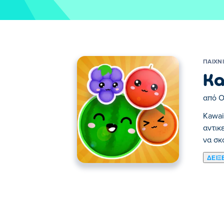
ΠΑΙΧΝΊ
Ka
από
O
Kawai
αντικ
να σκ
ΔΕΊΞ
Το Kawaii Fruits 3D είναι ένα παιχνίδι κ
συγχωνεύσετε διαφορετικές μπάλες που π
χαριτωμένα φρούτα έως διακοσμητικές μ
μεγαλύτερες. Φτάστε τον στόχο για να πρ
πάντα να συνεχίζετε από εκεί που σταματ