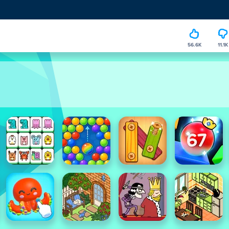
56.6K
11.1K