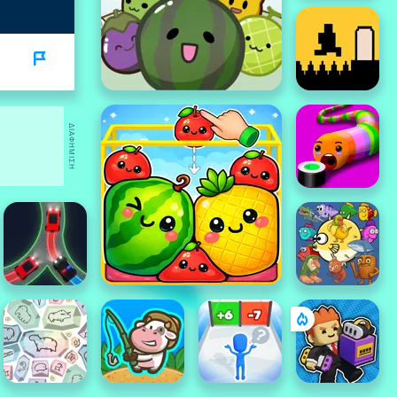
ΔΙΑΦΉΜΙΣΗ