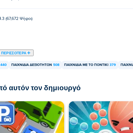
4.3 (67,672 Ψήφοι)
Ε ΠΕΡΙΣΣΌΤΕΡΑ
440
ΠΑΙΧΝΊΔΙΑ ΔΕΞΙΟΤΉΤΩΝ
508
ΠΑΙΧΝΊΔΙΑ ΜΕ ΤΟ ΠΟΝΤΊΚΙ
379
ΠΑΙΧΝΊ
πό αυτόν τον δημιουργό