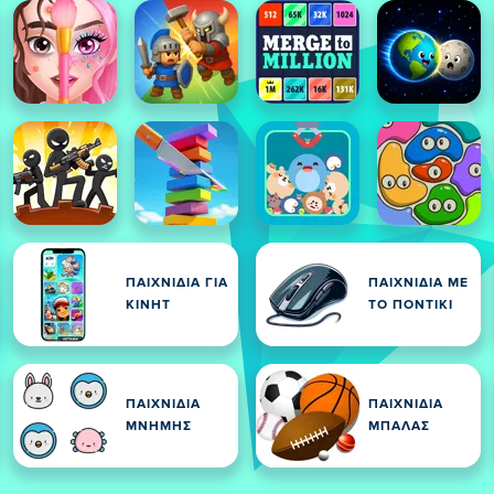
ΠΑΙΧΝΊΔΙΑ ΓΙΑ
ΠΑΙΧΝΊΔΙΑ ΜΕ
ΚΙΝΗΤ
ΤΟ ΠΟΝΤΊΚΙ
ΠΑΙΧΝΊΔΙΑ
ΠΑΙΧΝΊΔΙΑ
ΜΝΉΜΗΣ
ΜΠΆΛΑΣ