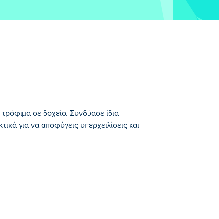
α τρόφιμα σε δοχείο. Συνδύασε ίδια
τικά για να αποφύγεις υπερχειλίσεις και
λ συγχώνευσης όπου μπορείτε να
 τις μπάλες, που κυμαίνονται από
 μπορούν να συγχωνευθούν σε
και την πρόοδό σας, ώστε να μπορείτε