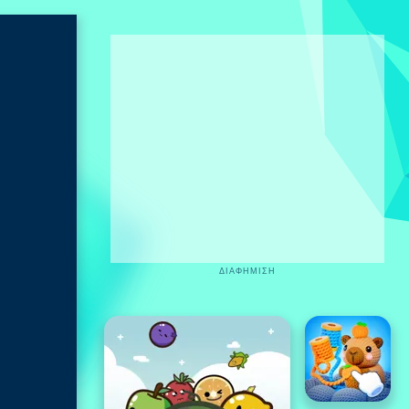
ΔΙΑΦΉΜΙΣΗ