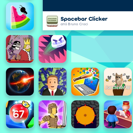
Spacebar Clicker
από Bruno Croci