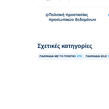
Πολιτική προστασίας
προσωπικών δεδομένων
Σχετικές κατηγορίες
ΠΑΙΧΝΊΔΙΑ ΜΕ ΤΟ ΠΟΝΤΊΚΙ
379
ΠΑΙΧΝΊΔΙΑ IDLE