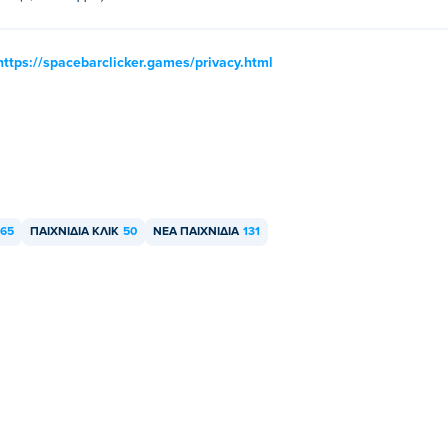
https://spacebarclicker.games/privacy.html
165
ΠΑΙΧΝΊΔΙΑ ΚΛΙΚ
50
ΝΈΑ ΠΑΙΧΝΊΔΙΑ
131