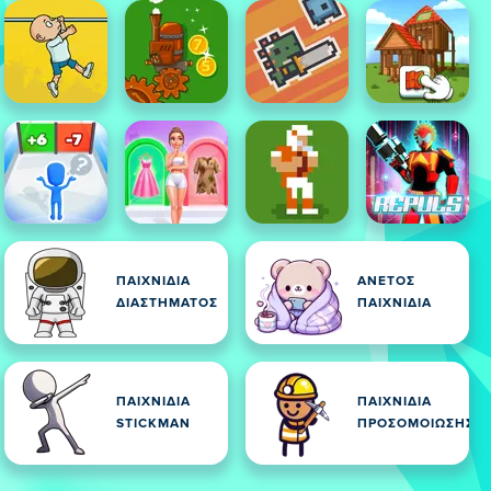
ΠΑΙΧΝΊΔΙΑ
ΑΝΕΤΟΣ
ΔΙΑΣΤΉΜΑΤΟΣ
ΠΑΙΧΝΊΔΙΑ
ΠΑΙΧΝΊΔΙΑ
ΠΑΙΧΝΊΔΙΑ
STICKMAN
ΠΡΟΣΟΜΟΊΩΣΗΣ