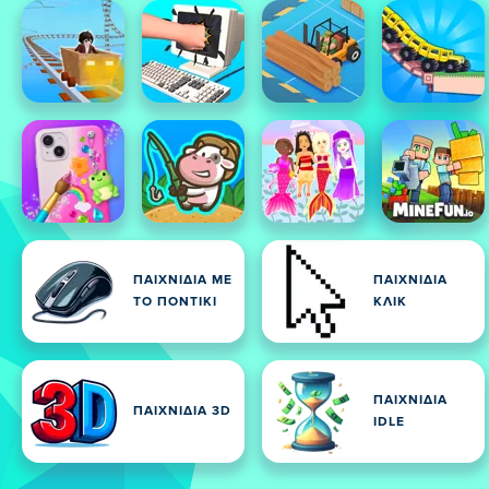
ΠΑΙΧΝΊΔΙΑ ΜΕ
ΠΑΙΧΝΊΔΙΑ
ΤΟ ΠΟΝΤΊΚΙ
ΚΛΙΚ
ΠΑΙΧΝΊΔΙΑ
ΠΑΙΧΝΊΔΙΑ 3D
IDLE