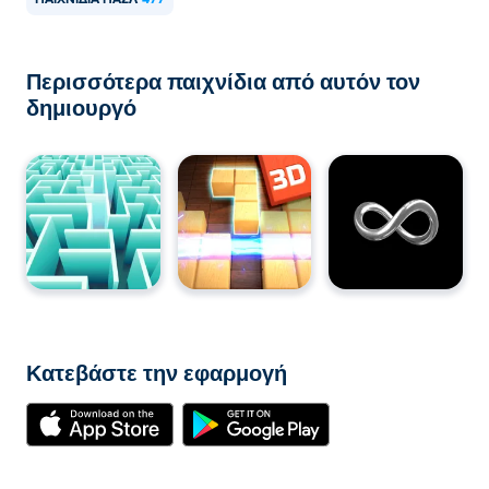
ΠΑΙΧΝΊΔΙΑ ΠΑΖΛ
477
Περισσότερα παιχνίδια από αυτόν τον
δημιουργό
Κατεβάστε την εφαρμογή