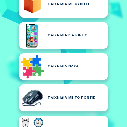
ΠΑΙΧΝΊΔΙΑ ΜΕ ΚΎΒΟΥΣ
ΠΑΙΧΝΊΔΙΑ ΓΙΑ ΚΙΝΗΤ
ΠΑΙΧΝΊΔΙΑ ΠΑΖΛ
ΠΑΙΧΝΊΔΙΑ ΜΕ ΤΟ ΠΟΝΤΊΚΙ