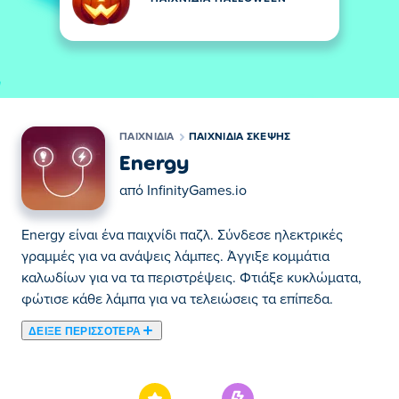
ΠΑΙΧΝΊΔΙΑ
ΠΑΙΧΝΊΔΙΑ ΣΚΈΨΗΣ
Energy
από
InfinityGames.io
Energy είναι ένα παιχνίδι παζλ. Σύνδεσε ηλεκτρικές
γραμμές για να ανάψεις λάμπες. Άγγιξε κομμάτια
καλωδίων για να τα περιστρέψεις. Φτιάξε κυκλώματα,
φώτισε κάθε λάμπα για να τελειώσεις τα επίπεδα.
ΔΕΊΞΕ ΠΕΡΙΣΣΌΤΕΡΑ
Εδώ μπορείτε να παίξετε το Energy. Το Energy είναι ένα
από τα επιλεγμένα Παιχνίδια Σκέψης.