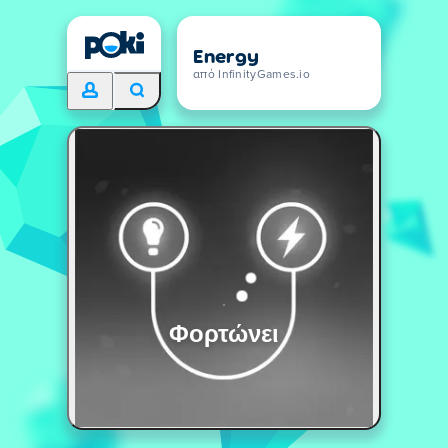
Energy
από InfinityGames.io
Φορτώνει