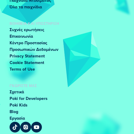
Παιχνίδια Ντυσιματος
Όλα τα παιχνίδια
ΒΟΉΘΕΙΑ ΚΑΙ ΥΠΟΣΤΉΡΙΞΗ
Συχνές ερωτήσεις
Επικοινωνία
Κέντρο Προστασίας
Προσωπικών Δεδομένων
Privacy Statement
Cookie Statement
Terms of Use
ΓΝΩΡΊΣΤΕ ΜΑΣ
Σχετικά
Poki for Developers
Poki Kids
Blog
Εργασία