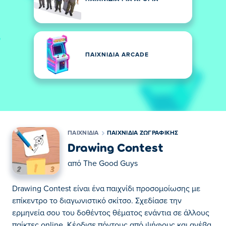
ΠΑΙΧΝΊΔΙΑ ARCADE
ΠΑΙΧΝΊΔΙΑ
ΠΑΙΧΝΊΔΙΑ ΖΩΓΡΑΦΙΚΗΣ
Drawing Contest
από
The Good Guys
Drawing Contest είναι ένα παιχνίδι προσομοίωσης με
επίκεντρο το διαγωνιστικό σκίτσο. Σχεδίασε την
ερμηνεία σου του δοθέντος θέματος ενάντια σε άλλους
παίκτες online. Κέρδισε πόντους από ψήφους και ανέβα