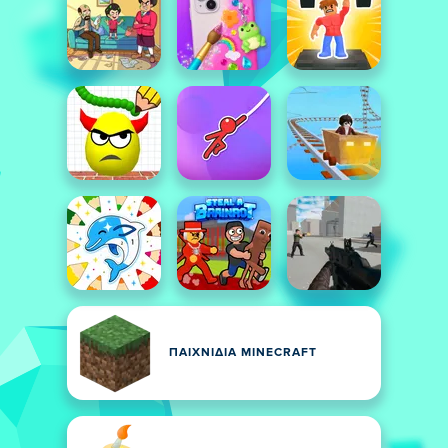
ΠΑΙΧΝΙΔΙΑ MINECRAFT