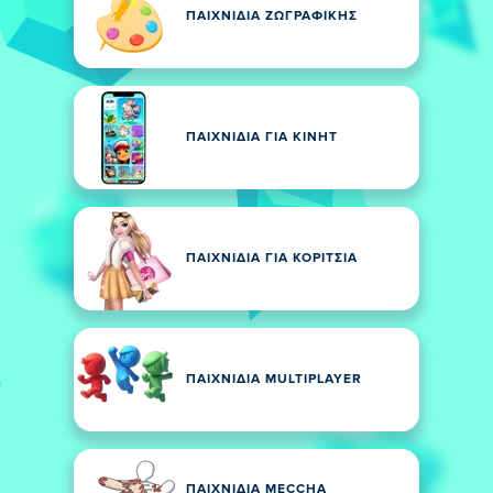
ΠΑΙΧΝΊΔΙΑ ΖΩΓΡΑΦΙΚΗΣ
ΠΑΙΧΝΊΔΙΑ ΓΙΑ ΚΙΝΗΤ
ΠΑΙΧΝΊΔΙΑ ΓΙΑ ΚΟΡΊΤΣΙΑ
ΠΑΙΧΝΊΔΙΑ MULTIPLAYER
ΠΑΙΧΝΊΔΙΑ MECCHA