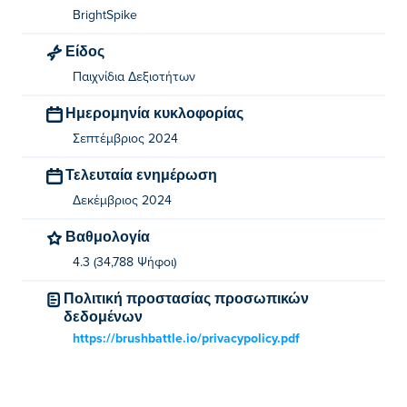
BrightSpike
Το BrushBattle δημιουργήθηκε από την BrightSpike.
Είδος
Αυτό είναι το πρώτο τους παιχνίδι στο Poki!
Παιχνίδια Δεξιοτήτων
Πώς μπορώ να παίξω BrushBattle δωρεάν;
Ημερομηνία κυκλοφορίας
Μπορείτε να παίξετε BrushBattle δωρεάν στο Poki.
Σεπτέμβριος 2024
Τελευταία ενημέρωση
Μπορώ να παίξω BrushBattle σε κινητές
συσκευές και επιτραπέζιους υπολογιστές;
Δεκέμβριος 2024
Βαθμολογία
Το BrushBattle μπορεί να αναπαραχθεί στον υπολογιστή
σας και σε κινητές συσκευές όπως τηλέφωνα και tablet.
4.3 (34,788 Ψήφοι)
Πολιτική προστασίας προσωπικών
Μπορώ να παίξω BrushBattle με τον φίλο
δεδομένων
μου;
https://brushbattle.io/privacypolicy.pdf
Ναί! Το BrushBattle είναι ένα παιχνίδι για έναν ή πολλούς
παίκτες για να μπορείτε να παίξετε με τους φίλους σας!