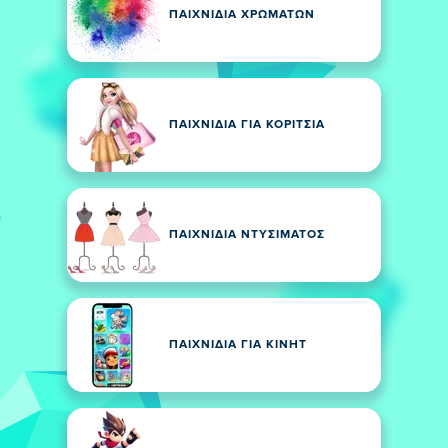
ΠΑΙΧΝΊΔΙΑ ΧΡΩΜΆΤΩΝ
ΠΑΙΧΝΊΔΙΑ ΓΙΑ ΚΟΡΊΤΣΙΑ
ΠΑΙΧΝΊΔΙΑ ΝΤΥΣΙΜΑΤΟΣ
ΠΑΙΧΝΊΔΙΑ ΓΙΑ ΚΙΝΗΤ