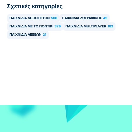
Σχετικές κατηγορίες
ΠΑΙΧΝΊΔΙΑ ΔΕΞΙΟΤΉΤΩΝ
508
ΠΑΙΧΝΊΔΙΑ ΖΩΓΡΑΦΙΚΗΣ
45
ΠΑΙΧΝΊΔΙΑ ΜΕ ΤΟ ΠΟΝΤΊΚΙ
379
ΠΑΙΧΝΊΔΙΑ MULTIPLAYER
183
ΠΑΙΧΝΊΔΙΑ ΛΈΞΕΩΝ
21