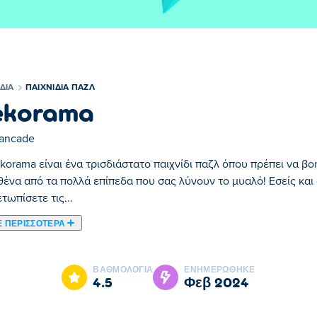
ΔΙΑ
ΠΑΙΧΝΊΔΙΑ ΠΑΖΛ
ekorama
ancade
korama είναι ένα τρισδιάστατο παιχνίδι παζλ όπου πρέπει να βο
θένα από τα πολλά επίπεδα που σας λύνουν το μυαλό! Εσείς και
τωπίσετε τις...
Ε ΠΕΡΙΣΣΌΤΕΡΑ
νίδι παζλ όπου πρέπει να βοηθήσετε τον μικρό σας φίλο να περ
σας ρομπότ πρέπει να αντιμετωπίσετε τις προκλήσεις που έχετε
ΒΑΘΜΟΛΟΓΊΑ
ΕΝΗΜΕΡΏΘΗΚΕ
θε παζλ είναι πλήρως τρισδιάστατο, επομένως πρέπει να μετακι
4.5
Φεβ 2024
α πάτε στη συνέχεια! Συλλέξτε τα αστέρια σε κάθε παζλ για να
λ ή να παίξετε επίπεδα που έχουν δημιουργηθεί από κάποιους 