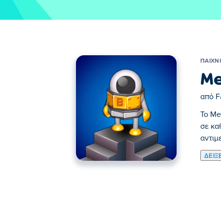
ΠΑΙΧΝΊ
M
από
F
Το Me
σε κα
αντιμε
ΔΕΊΞ
Το Mekorama είναι ένα τρισδιάστατο παιχ
σας λύνουν το μυαλό! Εσείς και ο φίλος 
να νικήσετε αυτά τα δύσκολα επίπεδα! Κά
να προσπαθήσετε να μάθετε πού πρέπει ν
επίσης να δημιουργήσετε τα δικά σας παζ