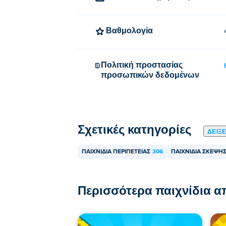
Βαθμολογία
Πολιτική προστασίας
προσωπικών δεδομένων
Σχετικές κατηγορίες
ΔΕΊΞ
ΠΑΙΧΝΊΔΙΑ ΠΕΡΙΠΈΤΕΙΑΣ
306
ΠΑΙΧΝΊΔΙΑ ΣΚΈΨΗ
Περισσότερα παιχνίδια α