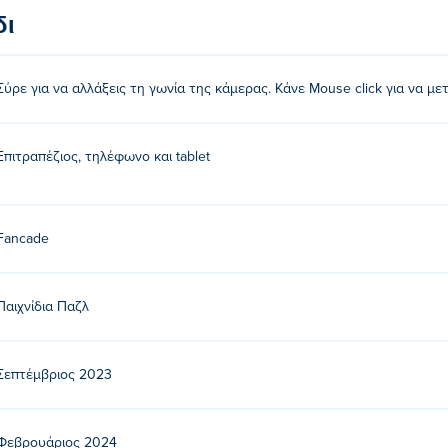
δι
Σύρε για να αλλάξεις τη γωνία της κάμερας. Κάνε Mouse click για να με
ήσετε τόσο την κάμερα όσο και το ρομπότ. Σύρετε για να αλλάξε
Επιτραπέζιος, τηλέφωνο και tablet
e. Παίξτε τα άλλα παιχνίδια τους Poki (ποκι):
Drive Mad
,
Stackt
Fancade
δωρεάν;
Παιχνίδια Παζλ
το Poki.
ητές συσκευές και επιτραπέζιους υπολογιστές;
Σεπτέμβριος 2023
 υπολογιστή σας και σε κινητές συσκευές όπως τηλέφωνα και t
Φεβρουάριος 2024