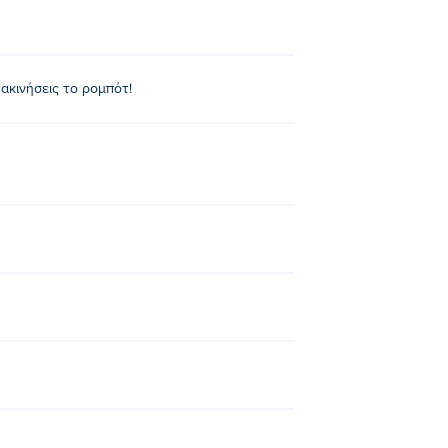
τακινήσεις το ρομπότ!
τε τη γωνία της κάμερας και κάντε κλικ
ris
,
Monster Tracks
,
Gobble
,
Recoil
και
ablet.