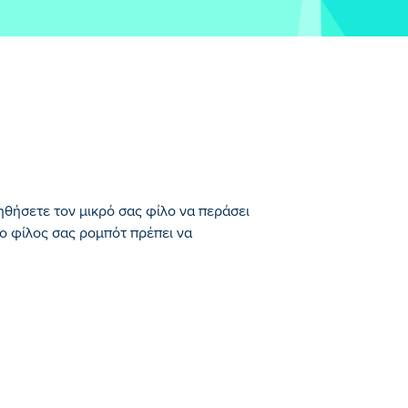
ηθήσετε τον μικρό σας φίλο να περάσει
 ο φίλος σας ρομπότ πρέπει να
άσει σε καθένα από τα πολλά επίπεδα που
 μπροστά σας με λίγη πλευρική σκέψη για
νείτε συνεχώς τη γωνία της κάμερας για
 τα ολοκληρώσετε πραγματικά! Μπορείτε
δασκάλους του παζλ! Για να δούμε πόσο