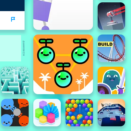
ΔΙΑΦΉΜΙΣΗ