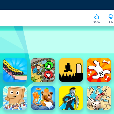
30.9K
4.1K