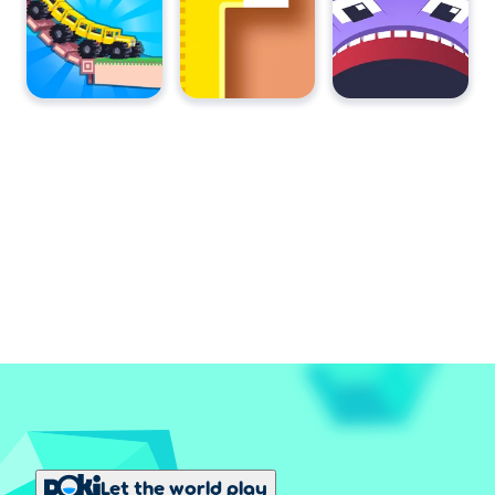
Let the world play