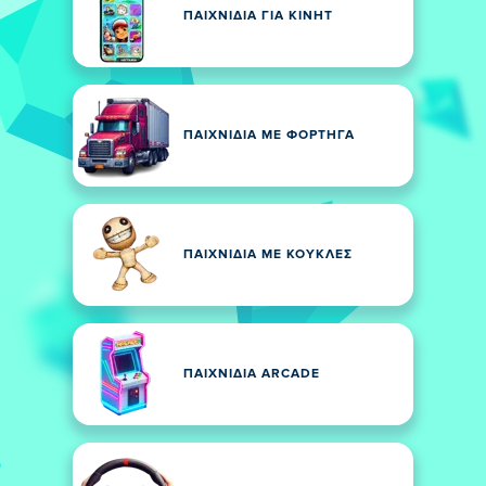
ΠΑΙΧΝΊΔΙΑ ΓΙΑ ΚΙΝΗΤ
ΠΑΙΧΝΊΔΙΑ ΜΕ ΦΟΡΤΗΓΆ
ΠΑΙΧΝΊΔΙΑ ΜΕ ΚΟΎΚΛΕΣ
ΠΑΙΧΝΊΔΙΑ ARCADE