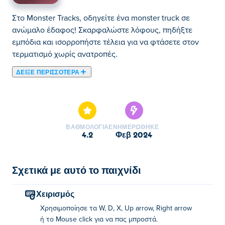
Στο Monster Tracks, οδηγείτε ένα monster truck σε
ανώμαλο έδαφος! Σκαρφαλώστε λόφους, πηδήξτε
εμπόδια και ισορροπήστε τέλεια για να φτάσετε στον
τερματισμό χωρίς ανατροπές.
ΔΕΊΞΕ ΠΕΡΙΣΣΌΤΕΡΑ
Το Monster Tracks είναι ένα παιχνίδι δεξιοτήτων όπου
πρέπει να οδηγείτε μέσα από δόλια μονοπάτια με
εναέριες κινήσεις. Γι' αυτό πρέπει να είστε προσεκτικοί
όταν βάζετε δύναμη στο πεντάλ, καθώς κάθε λάθος
ΒΑΘΜΟΛΟΓΊΑ
ΕΝΗΜΕΡΏΘΗΚΕ
έντονος ελιγμός μπορεί να καμπυλώσει το φορτηγό
4.2
Φεβ 2024
προς τα πίσω, με αποτέλεσμα να σας αναποδογυρίσει.
Μελετήστε προσεκτικά το μονοπάτι και διατηρήστε μια
ελαφριά κλίση προς τα πίσω, καθώς τα περισσότερα
Σχετικά με αυτό το παιχνίδι
εμπόδια θα σας ωθήσουν προς τα εμπρός. Προσαρμόστε
την ταχύτητά σας σε αυτό που απαιτεί το τρέχον επίπεδο
Χειρισμός
και θα κατακτήσετε αυτήν την πρόκληση σε χρόνο
Χρησιμοποίησε τα W, D, X, Up arrow, Right arrow
μηδέν! Προσέξτε για εμπόδια όπως γέφυρες, βότσαλα,
ή το Mouse click για να πας μπροστά.