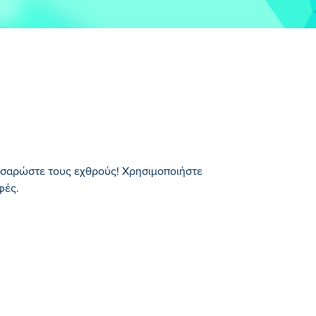
και σαρώστε τους εχθρούς! Χρησιμοποιήστε
φές.
νιστείτε και πυροβολήστε το δρόμο σας
μπότ για να ξεκλειδώσετε και να
, ασπίδες δύναμης και βολές για να
Hills of Steel;