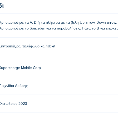
δι
λήκτρα A και D ή τα πλήκτρα βέλους για να οδηγήσετε το τανκ 
 διαστήματος για να πυροβολήσετε!
Χρησιμοποίησε τα A, D ή τα πλήκτρα με τα βέλη Up arrow, Down arrow, Le
Χρησιμοποίησε το Spacebar για να πυροβολήσεις. Πάτα το B για επισκευ
α να επισκευάσετε τη δεξαμενή σας!
l;
Επιτραπέζιος, τηλέφωνο και tablet
uperplus Games. Αυτό είναι το πρώτο τους παιχνίδι Poki (ποκι)!
ls of Steel;
Supercharge Mobile Corp
εάν στο Poki.
Παιχνίδια Δράσης
 κινητές συσκευές και επιτραπέζιους υπολογιστές;
πολογιστή σας και σε κινητές συσκευές, όπως τηλέφωνα και table
Οκτώβριος 2023