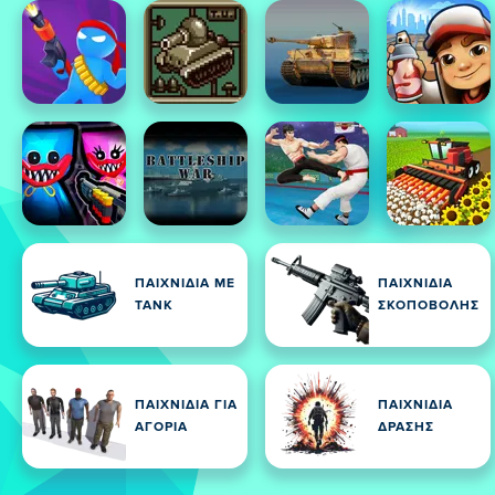
ΠΑΙΧΝΊΔΙΑ ΜΕ
ΠΑΙΧΝΊΔΙΑ
ΤΑΝΚ
ΣΚΟΠΟΒΟΛΉΣ
ΠΑΙΧΝΊΔΙΑ ΓΙΑ
ΠΑΙΧΝΊΔΙΑ
ΑΓΌΡΙΑ
ΔΡΆΣΗΣ