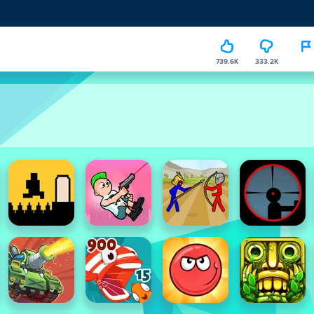
739.6K
333.2K