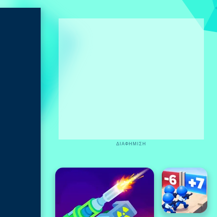
ΔΙΑΦΉΜΙΣΗ