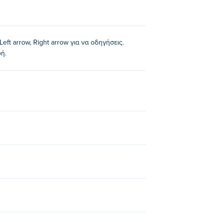
σας!
ft arrow, Right arrow για να οδηγήσεις.
ή.
t.