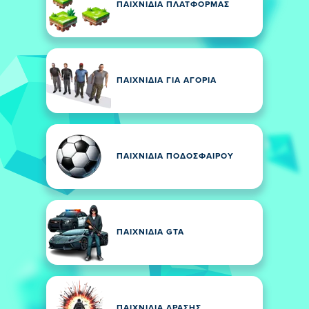
ΠΑΙΧΝΊΔΙΑ ΠΛΑΤΦΌΡΜΑΣ
ΠΑΙΧΝΊΔΙΑ ΓΙΑ ΑΓΌΡΙΑ
ΠΑΙΧΝΊΔΙΑ ΠΟΔΟΣΦΑΙΡΟΥ
ΠΑΙΧΝΊΔΙΑ GTA
ΠΑΙΧΝΊΔΙΑ ΔΡΆΣΗΣ