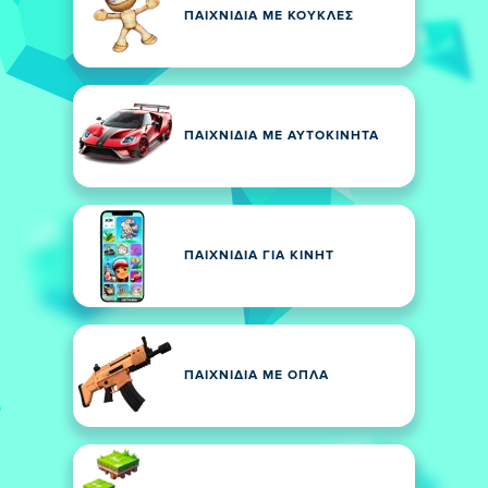
ΠΑΙΧΝΊΔΙΑ ΜΕ ΚΟΎΚΛΕΣ
ΠΑΙΧΝΊΔΙΑ ΜΕ ΑΥΤΟΚΊΝΗΤΑ
ΠΑΙΧΝΊΔΙΑ ΓΙΑ ΚΙΝΗΤ
ΠΑΙΧΝΊΔΙΑ ΜΕ ΌΠΛΑ