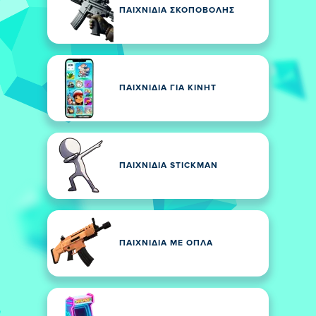
ΠΑΙΧΝΊΔΙΑ ΣΚΟΠΟΒΟΛΉΣ
ΠΑΙΧΝΊΔΙΑ ΓΙΑ ΚΙΝΗΤ
ΠΑΙΧΝΊΔΙΑ STICKMAN
ΠΑΙΧΝΊΔΙΑ ΜΕ ΌΠΛΑ