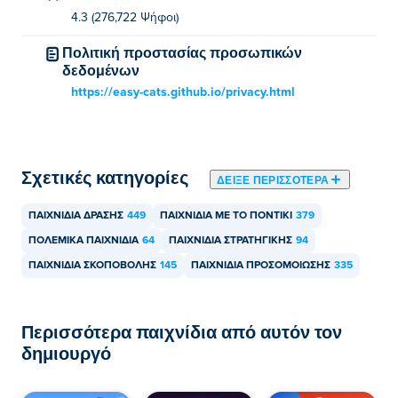
Μπορώ να παίξω το War Master σε κινητές
4.3 (276,722 Ψήφοι)
συσκευές και επιτραπέζιους υπολογιστές;
Πολιτική προστασίας προσωπικών
Το War Master μπορεί να αναπαραχθεί στον υπολογιστή
δεδομένων
σας και σε κινητές συσκευές όπως τηλέφωνα και tablet.
https://easy-cats.github.io/privacy.html
Σχετικές κατηγορίες
ΔΕΊΞΕ ΠΕΡΙΣΣΌΤΕΡΑ
ΠΑΙΧΝΊΔΙΑ ΔΡΆΣΗΣ
449
ΠΑΙΧΝΊΔΙΑ ΜΕ ΤΟ ΠΟΝΤΊΚΙ
379
ΠΟΛΕΜΙΚΆ ΠΑΙΧΝΊΔΙΑ
64
ΠΑΙΧΝΊΔΙΑ ΣΤΡΑΤΗΓΙΚΉΣ
94
ΠΑΙΧΝΊΔΙΑ ΣΚΟΠΟΒΟΛΉΣ
145
ΠΑΙΧΝΊΔΙΑ ΠΡΟΣΟΜΟΊΩΣΗΣ
335
Περισσότερα παιχνίδια από αυτόν τον
δημιουργό