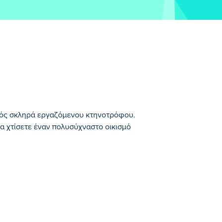
ενός σκληρά εργαζόμενου κτηνοτρόφου.
να χτίσετε έναν πολυσύχναστο οικισμό