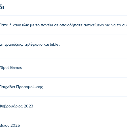
δι
Πάτα ή κάνε κλικ με το ποντίκι σε οποιοδήποτε αντικείμενο για να το συ
Επιτραπέζιος, τηλέφωνο και tablet
7Spot Games
Παιχνίδια Προσομοίωσης
Φεβρουάριος 2023
Μάιος 2025