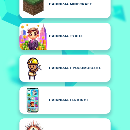
ΠΑΙΧΝΙΔΙΑ MINECRAFT
ΠΑΙΧΝΊΔΙΑ ΤΎΧΗΣ
ΠΑΙΧΝΊΔΙΑ ΠΡΟΣΟΜΟΊΩΣΗΣ
ΠΑΙΧΝΊΔΙΑ ΓΙΑ ΚΙΝΗΤ