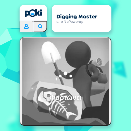
Digging Master
από NoPowerup
Φορτώνει