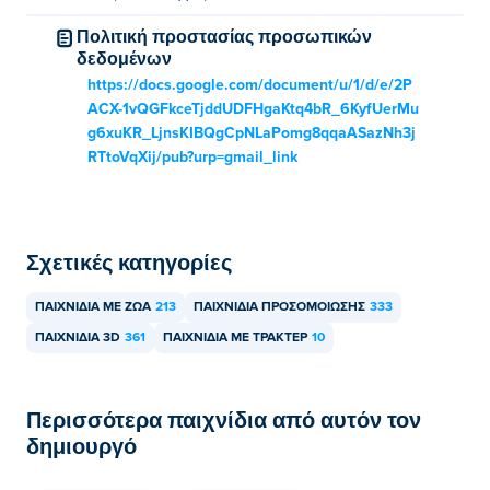
Πολιτική προστασίας προσωπικών
δεδομένων
https://docs.google.com/document/u/1/d/e/2P
ACX-1vQGFkceTjddUDFHgaKtq4bR_6KyfUerMu
g6xuKR_LjnsKIBQgCpNLaPomg8qqaASazNh3j
RTtoVqXij/pub?urp=gmail_link
Σχετικές κατηγορίες
ΠΑΙΧΝΊΔΙΑ ΜΕ ΖΩΑ
213
ΠΑΙΧΝΊΔΙΑ ΠΡΟΣΟΜΟΊΩΣΗΣ
333
ΠΑΙΧΝΊΔΙΑ 3D
361
ΠΑΙΧΝΊΔΙΑ ΜΕ ΤΡΑΚΤΈΡ
10
Περισσότερα παιχνίδια από αυτόν τον
δημιουργό