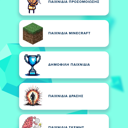
ΠΑΙΧΝΊΔΙΑ ΠΡΟΣΟΜΟΊΩΣΗΣ
ΠΑΙΧΝΙΔΙΑ MINECRAFT
ΔΗΜΟΦΙΛΉ ΠΑΙΧΝΊΔΙΑ
ΠΑΙΧΝΊΔΙΑ ΔΡΆΣΗΣ
ΠΑΙΧΝΊΔΙΑ ΣΚΈΨΗΣ