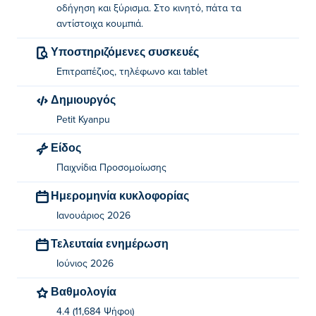
οδήγηση και ξύρισμα. Στο κινητό, πάτα τα
αναβαθμίσεις οδηγώντας πάνω από τους κύκλους στην
αντίστοιχα κουμπιά.
πλάτη του θηρίου.
Υποστηριζόμενες συσκευές
Ποιος δημιούργησε το Beast Barber;
Επιτραπέζιος, τηλέφωνο και tablet
Το Beast Barber δημιουργήθηκε από τον Petit Kyanpu.
Δημιουργός
Παίξτε το άλλο παιχνίδι τους στο Poki (ποκι):
Jetpack
Petit Kyanpu
Fury
!
Είδος
Πώς μπορώ να παίξω το Beast Barber
Παιχνίδια Προσομοίωσης
δωρεάν;
Ημερομηνία κυκλοφορίας
Μπορείτε να παίξετε το Beast Barber δωρεάν στο Poki.
Ιανουάριος 2026
Μπορώ να παίξω το Beast Barber σε κινητές
Τελευταία ενημέρωση
συσκευές και υπολογιστή;
Ιούνιος 2026
Το Beast Barber μπορεί να παιχτεί στον υπολογιστή σας
Βαθμολογία
και σε κινητές συσκευές όπως τηλέφωνα και tablet.
4.4 (11,684 Ψήφοι)