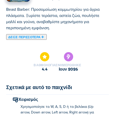
Beast Barber: Προσομοίωση κομμωτηρίου για άγρια
πλάσματα. Ξυρίστε τεράστια, αστεία ζώα, πουλήστε
μαλλί και γούνα, αναβαθμίστε μηχανήματα για
περιποιημένη εμφάνιση.
ΔΕΊΞΕ ΠΕΡΙΣΣΌΤΕΡΑ
Το Beast Barber είναι ένα παιχνίδι με ζώα όπου μπορείτε
να ξυρίσετε κάθε είδους τεράστια, αλλόκοτα πλάσματα.
Βοηθήστε τα να κουρευτούν σωστά ξυρίζοντάς τα,
πουλώντας το μαλλί/γούνα και αναβαθμίζοντας τη
ΒΑΘΜΟΛΟΓΊΑ
ΕΝΗΜΕΡΏΘΗΚΕ
μηχανή σας για να προσφέρετε στους πελάτες σας την
4.4
Ιουν 2026
καλύτερη δυνατή εμπειρία! Είστε έτοιμοι να πιάσετε
δουλειά;
Σχετικά με αυτό το παιχνίδι
Πώς να παίξετε το Beast Barber;
Χειρισμός
Οδήγησε και ξύρισε τα θηρία με το WASD, τα πλήκτρα
Χρησιμοποίησε τα W, A, S, D ή τα βελάκια (Up
βέλους ή πατώντας τα αντίστοιχα κουμπιά στο κινητό!
arrow, Down arrow, Left arrow, Right arrow) για
Πούλησε τα μαλλιά που έκοψες και αγόρασε