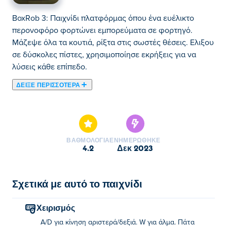
BoxRob 3: Παιχνίδι πλατφόρμας όπου ένα ευέλικτο
περονοφόρο φορτώνει εμπορεύματα σε φορτηγό.
Μάζεψε όλα τα κουτιά, ρίξτα στις σωστές θέσεις. Ελιξου
σε δύσκολες πίστες, χρησιμοποίησε εκρήξεις για να
λύσεις κάθε επίπεδο.
ΔΕΊΞΕ ΠΕΡΙΣΣΌΤΕΡΑ
Εδώ μπορείτε να παίξετε το BoxRob 3. Το BoxRob 3 είναι
ένα από τα επιλεγμένα Παιχνίδια Παζλ.
ΒΑΘΜΟΛΟΓΊΑ
ΕΝΗΜΕΡΏΘΗΚΕ
4.2
Δεκ 2023
Σχετικά με αυτό το παιχνίδι
Χειρισμός
A/D για κίνηση αριστερά/δεξιά. W για άλμα. Πάτα