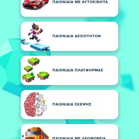
ΠΑΙΧΝΊΔΙΑ ΜΕ ΑΥΤΟΚΊΝΗΤΑ
ΠΑΙΧΝΊΔΙΑ ΔΕΞΙΟΤΉΤΩΝ
ΠΑΙΧΝΊΔΙΑ ΠΛΑΤΦΌΡΜΑΣ
ΠΑΙΧΝΊΔΙΑ ΣΚΈΨΗΣ
ΠΑΙΧΝΊΔΙΑ ΜΕ ΛΕΩΦΟΡΕΊΑ