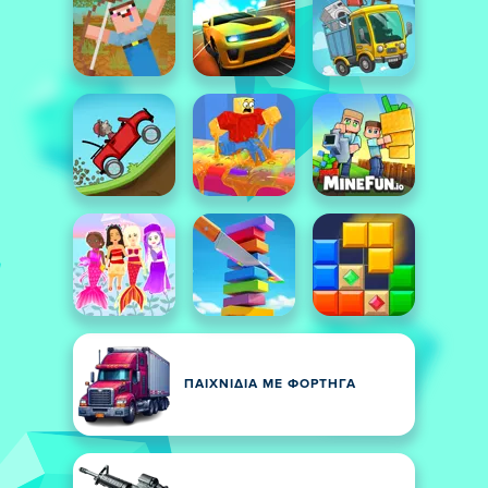
ΠΑΙΧΝΊΔΙΑ ΜΕ ΦΟΡΤΗΓΆ