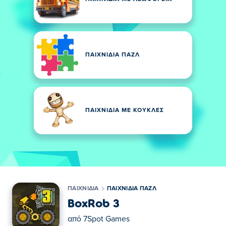
ΠΑΙΧΝΊΔΙΑ ΠΑΖΛ
ΠΑΙΧΝΊΔΙΑ ΜΕ ΚΟΎΚΛΕΣ
ΠΑΙΧΝΊΔΙΑ
ΠΑΙΧΝΊΔΙΑ ΠΑΖΛ
BoxRob 3
από
7Spot Games