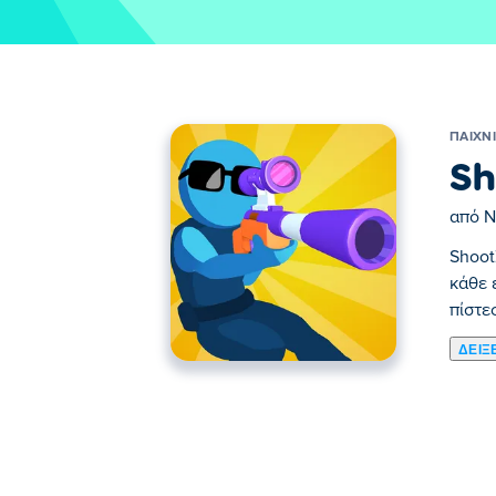
ΠΑΙΧΝΊ
Sh
από
N
Shoot
κάθε 
πίστες
ΔΕΊΞ
Εδώ μπορείτε να παίξετε το ShootZ. Το S