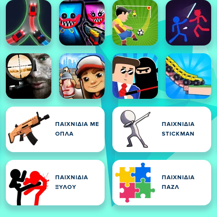
ΠΑΙΧΝΊΔΙΑ ΜΕ
ΠΑΙΧΝΊΔΙΑ
ΌΠΛΑ
STICKMAN
ΠΑΙΧΝΊΔΙΑ
ΠΑΙΧΝΊΔΙΑ
ΞΎΛΟΥ
ΠΑΖΛ