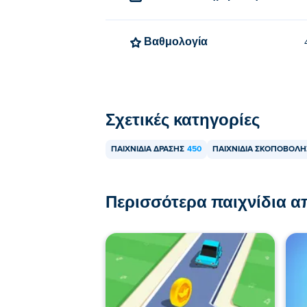
Βαθμολογία
Σχετικές κατηγορίες
ΠΑΙΧΝΊΔΙΑ ΔΡΆΣΗΣ
450
ΠΑΙΧΝΊΔΙΑ ΣΚΟΠΟΒΟΛΉ
Περισσότερα παιχνίδια α