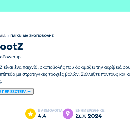
ΔΙΑ
ΠΑΙΧΝΊΔΙΑ ΣΚΟΠΟΒΟΛΉΣ
ootZ
oPowerup
Z είναι ένα παιχνίδι σκοποβολής που δοκιμάζει την ακρίβειά σο
επίπεδο με στρατηγικές τροχιές βολών. Συλλέξτε πόντους και κ
.
Ε ΠΕΡΙΣΣΌΤΕΡΑ
hootZ είναι ένα από τα επιλεγμένα Παιχνίδια Σκοποβολής.
ΒΑΘΜΟΛΟΓΊΑ
ΕΝΗΜΕΡΏΘΗΚΕ
4.4
Σεπ 2024