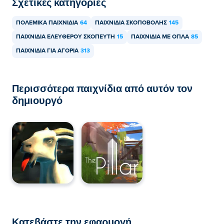
Σχετικές κατηγορίες
ΠΟΛΕΜΙΚΆ ΠΑΙΧΝΊΔΙΑ
64
ΠΑΙΧΝΊΔΙΑ ΣΚΟΠΟΒΟΛΉΣ
145
ΠΑΙΧΝΊΔΙΑ ΕΛΕΎΘΕΡΟΥ ΣΚΟΠΕΥΤΉ
15
ΠΑΙΧΝΊΔΙΑ ΜΕ ΌΠΛΑ
85
ΠΑΙΧΝΊΔΙΑ ΓΙΑ ΑΓΌΡΙΑ
313
Περισσότερα παιχνίδια από αυτόν τον
δημιουργό
Κατεβάστε την εφαρμογή