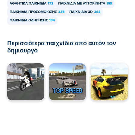
ΑΘΛΗΤΙΚΆ ΠΑΙΧΝΊΔΙΑ
172
ΠΑΙΧΝΊΔΙΑ ΜΕ ΑΥΤΟΚΊΝΗΤΑ
169
ΠΑΙΧΝΊΔΙΑ ΠΡΟΣΟΜΟΊΩΣΗΣ
335
ΠΑΙΧΝΊΔΙΑ 3D
364
ΠΑΙΧΝΊΔΙΑ ΟΔΉΓΗΣΗΣ
134
Περισσότερα παιχνίδια από αυτόν τον
δημιουργό