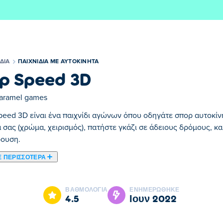
ΔΙΑ
ΠΑΙΧΝΊΔΙΑ ΜΕ ΑΥΤΟΚΊΝΗΤΑ
p Speed 3D
aramel games
peed 3D είναι ένα παιχνίδι αγώνων όπου οδηγάτε σπορ αυτοκί
 σας (χρώμα, χειρισμός), πατήστε γκάζι σε άδειους δρόμους, κ
ουση.
Ε ΠΕΡΙΣΣΌΤΕΡΑ
. Το Top Speed 3D είναι ένα από τα επιλεγμένα Παιχνίδια με Αυ
ΒΑΘΜΟΛΟΓΊΑ
ΕΝΗΜΕΡΏΘΗΚΕ
4.5
Ιουν 2022