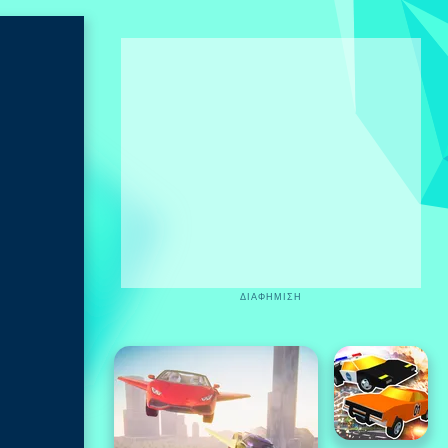
ΔΙΑΦΉΜΙΣΗ