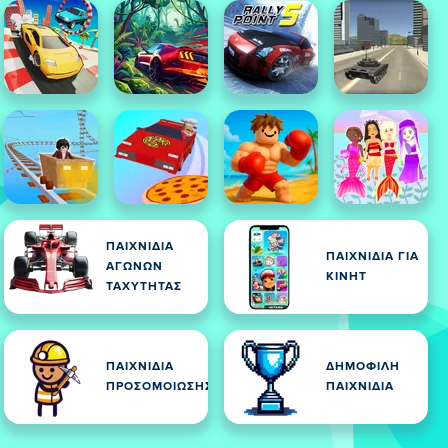
ΠΑΙΧΝΊΔΙΑ
ΠΑΙΧΝΊΔΙΑ ΓΙΑ
ΑΓΏΝΩΝ
ΚΙΝΗΤ
ΤΑΧΎΤΗΤΑΣ
ΠΑΙΧΝΊΔΙΑ
ΔΗΜΟΦΙΛΉ
ΠΡΟΣΟΜΟΊΩΣΗΣ
ΠΑΙΧΝΊΔΙΑ