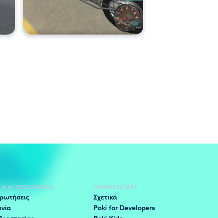
 ΚΑΙ ΥΠΟΣΤΉΡΙΞΗ
ΓΝΩΡΊΣΤΕ ΜΑΣ
ερωτήσεις
Σχετικά
ωνία
Poki for Developers