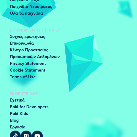
Παιχνίδια Παζλ
Παιχνίδια Ντυσιματος
Όλα τα παιχνίδια
ΒΟΉΘΕΙΑ ΚΑΙ ΥΠΟΣΤΉΡΙΞΗ
Συχνές ερωτήσεις
Επικοινωνία
Κέντρο Προστασίας
Προσωπικών Δεδομένων
Privacy Statement
Cookie Statement
Terms of Use
ΓΝΩΡΊΣΤΕ ΜΑΣ
Σχετικά
Poki for Developers
Poki Kids
Blog
Εργασία