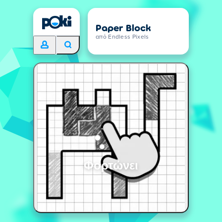
Paper Block
από Endless Pixels
Φορτώνει