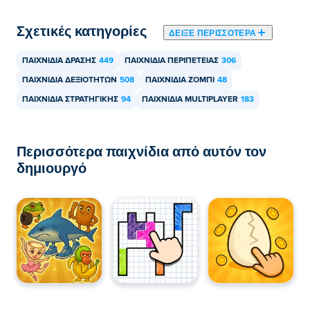
και σε κινητές συσκευές όπως τηλέφωνα και tablet.
Σχετικές κατηγορίες
ΔΕΊΞΕ ΠΕΡΙΣΣΌΤΕΡΑ
ΠΑΙΧΝΊΔΙΑ ΔΡΆΣΗΣ
449
ΠΑΙΧΝΊΔΙΑ ΠΕΡΙΠΈΤΕΙΑΣ
306
ΠΑΙΧΝΊΔΙΑ ΔΕΞΙΟΤΉΤΩΝ
508
ΠΑΙΧΝΊΔΙΑ ΖΟΜΠΙ
48
ΠΑΙΧΝΊΔΙΑ ΣΤΡΑΤΗΓΙΚΉΣ
94
ΠΑΙΧΝΊΔΙΑ MULTIPLAYER
183
Περισσότερα παιχνίδια από αυτόν τον
δημιουργό