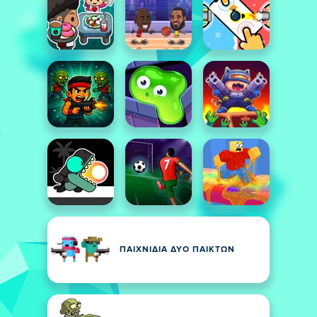
ΠΑΙΧΝΊΔΙΑ ΔΥΟ ΠΑΙΚΤΏΝ