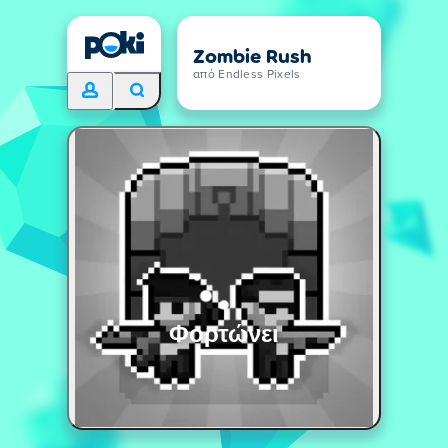
Zombie Rush
από Endless Pixels
Φορτώνει