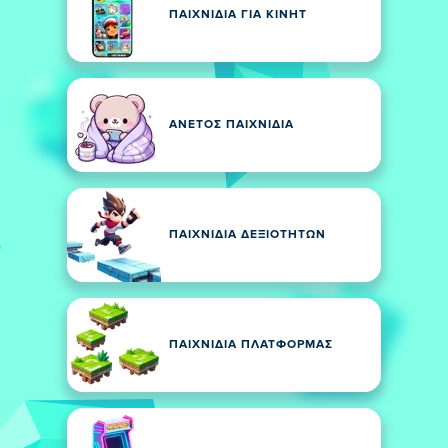
ΠΑΙΧΝΊΔΙΑ ΓΙΑ ΚΙΝΗΤ
ΑΝΕΤΟΣ ΠΑΙΧΝΊΔΙΑ
ΠΑΙΧΝΊΔΙΑ ΔΕΞΙΟΤΉΤΩΝ
ΠΑΙΧΝΊΔΙΑ ΠΛΑΤΦΌΡΜΑΣ