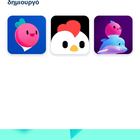
δημιουργό