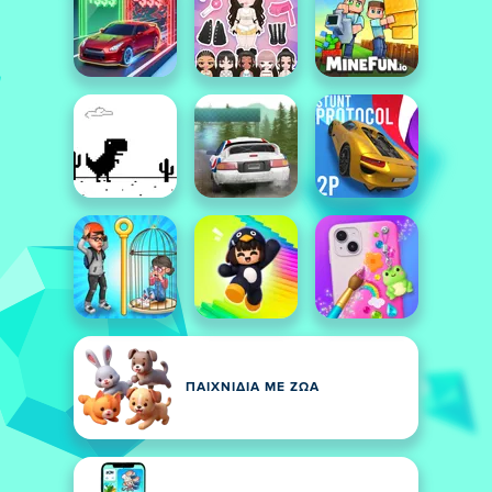
ΠΑΙΧΝΊΔΙΑ ΜΕ ΖΩΑ