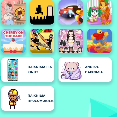
ΠΑΙΧΝΊΔΙΑ ΓΙΑ
ΑΝΕΤΟΣ
ΚΙΝΗΤ
ΠΑΙΧΝΊΔΙΑ
ΠΑΙΧΝΊΔΙΑ
ΠΡΟΣΟΜΟΊΩΣΗΣ