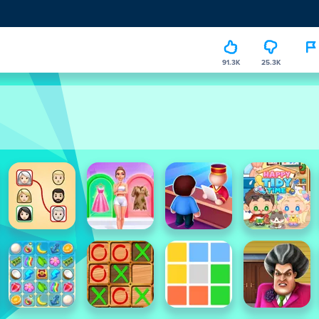
91.3K
25.3K