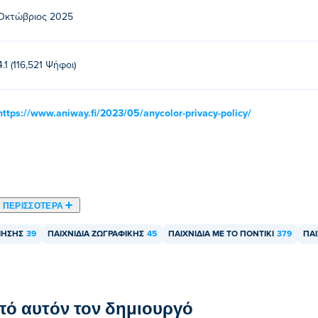
Οκτώβριος 2025
4.1 (116,521 Ψήφοι)
https://www.aniway.fi/2023/05/anycolor-privacy-policy/
Ε ΠΕΡΙΣΣΌΤΕΡΑ
ΜΗΣΗΣ
39
ΠΑΙΧΝΊΔΙΑ ΖΩΓΡΑΦΙΚΗΣ
45
ΠΑΙΧΝΊΔΙΑ ΜΕ ΤΟ ΠΟΝΤΊΚΙ
379
ΠΑ
πό αυτόν τον δημιουργό