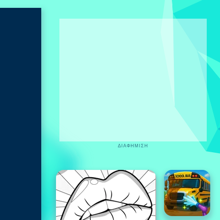
ΔΙΑΦΉΜΙΣΗ