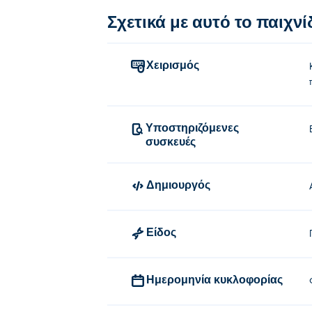
Σχετικά με αυτό το παιχνί
Χειρισμός
Υποστηριζόμενες
συσκευές
Δημιουργός
Είδος
Ημερομηνία κυκλοφορίας