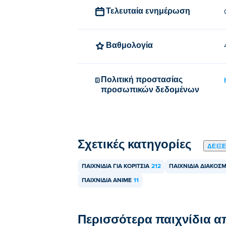
Τελευταία ενημέρωση
Βαθμολογία
Πολιτική προστασίας
προσωπικών δεδομένων
Σχετικές κατηγορίες
ΔΕΊΞ
ΠΑΙΧΝΊΔΙΑ ΓΙΑ ΚΟΡΊΤΣΙΑ
212
ΠΑΙΧΝΊΔΙΑ ΔΙΑΚΟΣ
ΠΑΙΧΝΊΔΙΑ ANIME
11
Περισσότερα παιχνίδια α