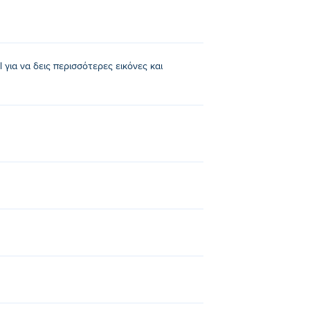
l για να δεις περισσότερες εικόνες και