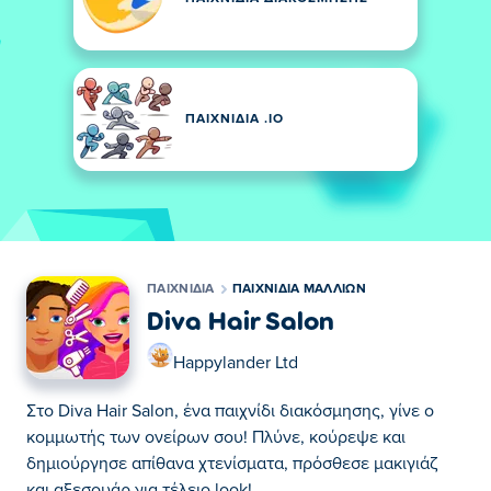
ΠΑΙΧΝΊΔΙΑ .IO
ΠΑΙΧΝΊΔΙΑ
ΠΑΙΧΝΊΔΙΑ ΜΑΛΛΙΏΝ
Diva Hair Salon
Happylander Ltd
Στο Diva Hair Salon, ένα παιχνίδι διακόσμησης, γίνε ο
κομμωτής των ονείρων σου! Πλύνε, κούρεψε και
δημιούργησε απίθανα χτενίσματα, πρόσθεσε μακιγιάζ
και αξεσουάρ για τέλειο look!