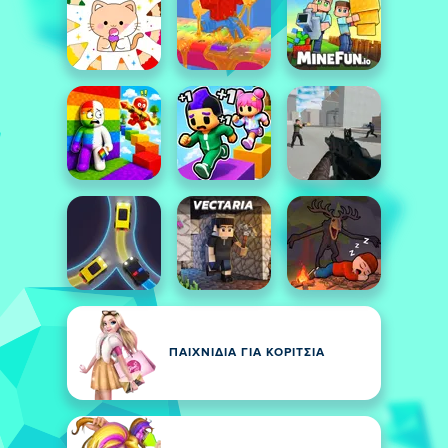
ΠΑΙΧΝΊΔΙΑ ΓΙΑ ΚΟΡΊΤΣΙΑ