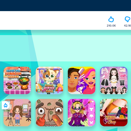
210.0K
42.1K