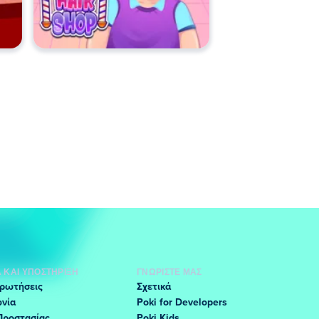
 ΚΑΙ ΥΠΟΣΤΉΡΙΞΗ
ΓΝΩΡΊΣΤΕ ΜΑΣ
ερωτήσεις
Σχετικά
ωνία
Poki for Developers
Προστασίας
Poki Kids