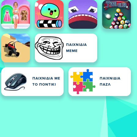
ΠΑΙΧΝΊΔΙΑ
MEME
ΠΑΙΧΝΊΔΙΑ ΜΕ
ΠΑΙΧΝΊΔΙΑ
ΤΟ ΠΟΝΤΊΚΙ
ΠΑΖΛ