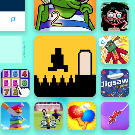
ΔΙΑΦΉΜΙΣΗ