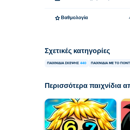
Βαθμολογία
Σχετικές κατηγορίες
ΠΑΙΧΝΊΔΙΑ ΣΚΈΨΗΣ
440
ΠΑΙΧΝΊΔΙΑ ΜΕ ΤΟ ΠΟΝΤ
Περισσότερα παιχνίδια α