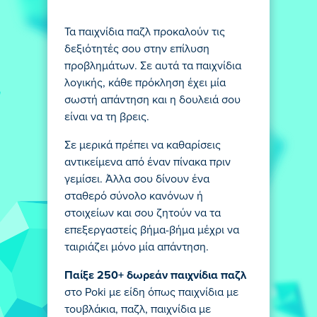
Τα παιχνίδια παζλ προκαλούν τις
δεξιότητές σου στην επίλυση
προβλημάτων. Σε αυτά τα παιχνίδια
λογικής, κάθε πρόκληση έχει μία
σωστή απάντηση και η δουλειά σου
είναι να τη βρεις.
Σε μερικά πρέπει να καθαρίσεις
αντικείμενα από έναν πίνακα πριν
γεμίσει. Άλλα σου δίνουν ένα
σταθερό σύνολο κανόνων ή
στοιχείων και σου ζητούν να τα
επεξεργαστείς βήμα-βήμα μέχρι να
ταιριάζει μόνο μία απάντηση.
Παίξε 250+ δωρεάν παιχνίδια παζλ
στο Poki με είδη όπως παιχνίδια με
τουβλάκια, παζλ, παιχνίδια με