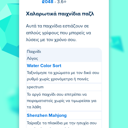
2048
- 3.6⭐
Χαλαρωτικά παιχνίδια παζλ
Αυτά τα παιχνίδια εστιάζουν σε
απλούς γρίφους που μπορείς να
λύσεις με τον χρόνο σου.
Παιχνίδι
Λόγος
Water Color Sort
Ταξινόμησε τα χρώματα με τον δικό σου
ρυθμό χωρίς χρονόμετρα ή ποινές
spectrum
Το αργό παιχνίδι σου επιτρέπει να
πειραματιστείς χωρίς να τιμωρείσαι για
τα λάθη
Shenzhen Mahjong
Ταίριαξε τα πλακίδια με την ησυχία σου