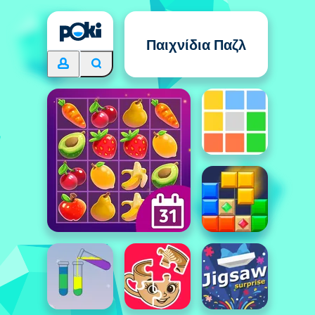
Παιχνίδια Παζλ