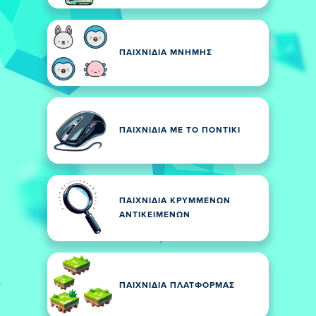
ΠΑΙΧΝΊΔΙΑ ΜΝΉΜΗΣ
ΠΑΙΧΝΊΔΙΑ ΜΕ ΤΟ ΠΟΝΤΊΚΙ
ΠΑΙΧΝΊΔΙΑ ΚΡΥΜΜΈΝΩΝ
ΑΝΤΙΚΕΙΜΈΝΩΝ
ΠΑΙΧΝΊΔΙΑ ΠΛΑΤΦΌΡΜΑΣ