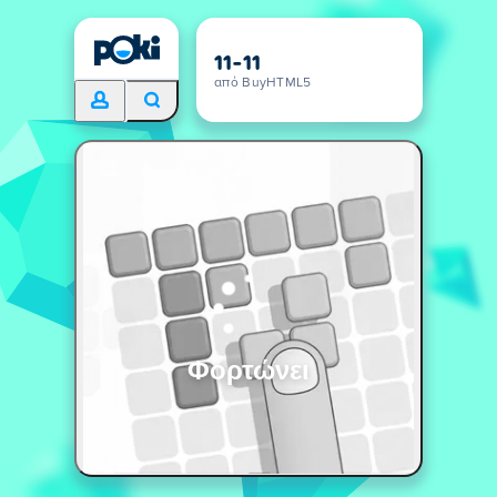
11-11
από BuyHTML5
Φορτώνει