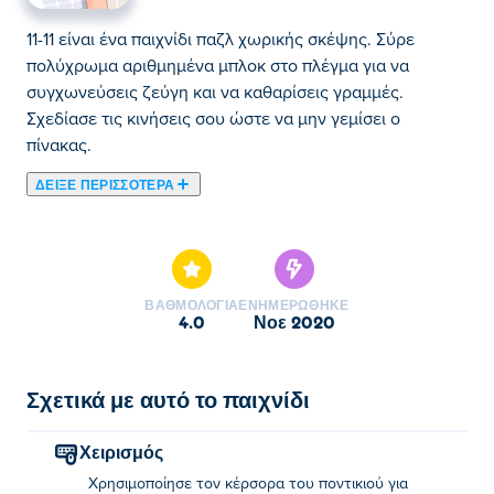
11-11 είναι ένα παιχνίδι παζλ χωρικής σκέψης. Σύρε
πολύχρωμα αριθμημένα μπλοκ στο πλέγμα για να
συγχωνεύσεις ζεύγη και να καθαρίσεις γραμμές.
Σχεδίασε τις κινήσεις σου ώστε να μην γεμίσει ο
πίνακας.
ΔΕΊΞΕ ΠΕΡΙΣΣΌΤΕΡΑ
Εδώ μπορείτε να παίξετε το 11-11. Το 11-11 είναι ένα από τα
επιλεγμένα Παιχνίδια Σκέψης.
ΒΑΘΜΟΛΟΓΊΑ
ΕΝΗΜΕΡΏΘΗΚΕ
4.0
Νοε 2020
Σχετικά με αυτό το παιχνίδι
Χειρισμός
Χρησιμοποίησε τον κέρσορα του ποντικιού για