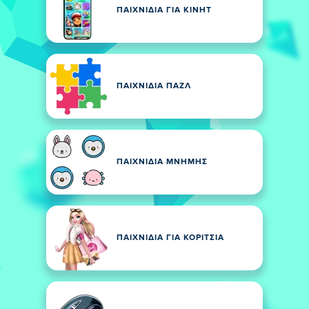
ΠΑΙΧΝΊΔΙΑ ΓΙΑ ΚΙΝΗΤ
ΠΑΙΧΝΊΔΙΑ ΠΑΖΛ
ΠΑΙΧΝΊΔΙΑ ΜΝΉΜΗΣ
ΠΑΙΧΝΊΔΙΑ ΓΙΑ ΚΟΡΊΤΣΙΑ