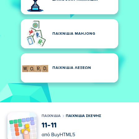
ΠΑΙΧΝΊΔΙΑ MAHJONG
ΠΑΙΧΝΊΔΙΑ ΛΈΞΕΩΝ
ΠΑΙΧΝΊΔΙΑ
ΠΑΙΧΝΊΔΙΑ ΣΚΈΨΗΣ
11-11
από
BuyHTML5