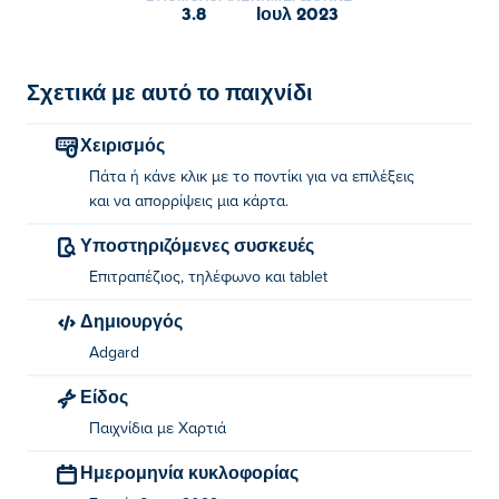
3.8
Ιουλ 2023
Σχετικά με αυτό το παιχνίδι
Χειρισμός
Πάτα ή κάνε κλικ με το ποντίκι για να επιλέξεις
και να απορρίψεις μια κάρτα.
Υποστηριζόμενες συσκευές
Επιτραπέζιος, τηλέφωνο και tablet
Δημιουργός
Adgard
Είδος
Παιχνίδια με Χαρτιά
Ημερομηνία κυκλοφορίας