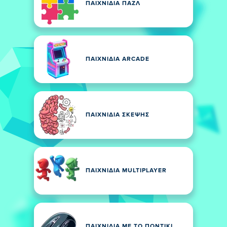
ΠΑΙΧΝΊΔΙΑ ΠΑΖΛ
ΠΑΙΧΝΊΔΙΑ ARCADE
ΠΑΙΧΝΊΔΙΑ ΣΚΈΨΗΣ
ΠΑΙΧΝΊΔΙΑ MULTIPLAYER
ΠΑΙΧΝΊΔΙΑ ΜΕ ΤΟ ΠΟΝΤΊΚΙ