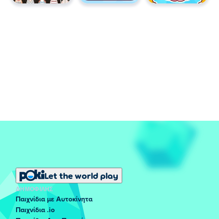
Let the world play
ΔΗΜΟΦΙΛΉΣ
Παιχνίδια με Αυτοκίνητα
Παιχνίδια .io