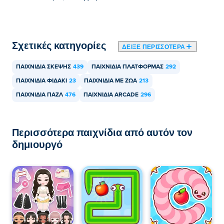
Μπορώ να παίξω το Growmi σε κινητές
συσκευές και επιτραπέζιους υπολογιστές;
Το Growmi μπορεί να αναπαραχθεί στον υπολογιστή σας
Σχετικές κατηγορίες
ΔΕΊΞΕ ΠΕΡΙΣΣΌΤΕΡΑ
και σε κινητές συσκευές όπως τηλέφωνα και tablet.
ΠΑΙΧΝΊΔΙΑ ΣΚΈΨΗΣ
439
ΠΑΙΧΝΊΔΙΑ ΠΛΑΤΦΌΡΜΑΣ
292
ΠΑΙΧΝΊΔΙΑ ΦΙΔΑΚΙ
23
ΠΑΙΧΝΊΔΙΑ ΜΕ ΖΩΑ
213
ΠΑΙΧΝΊΔΙΑ ΠΑΖΛ
476
ΠΑΙΧΝΊΔΙΑ ARCADE
296
Περισσότερα παιχνίδια από αυτόν τον
δημιουργό