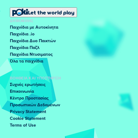
Let the world play
ΔΗΜΟΦΙΛΉΣ
Παιχνίδια με Αυτοκίνητα
Παιχνίδια .io
Παιχνίδια Δυο Παικτών
Παιχνίδια Παζλ
Παιχνίδια Ντυσιματος
Όλα τα παιχνίδια
ΒΟΉΘΕΙΑ ΚΑΙ ΥΠΟΣΤΉΡΙΞΗ
Συχνές ερωτήσεις
Επικοινωνία
Κέντρο Προστασίας
Προσωπικών Δεδομένων
Privacy Statement
Cookie Statement
Terms of Use