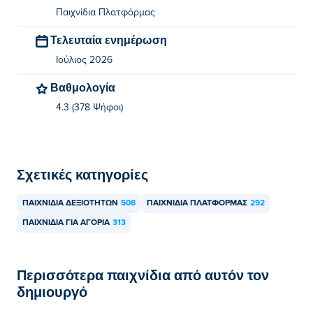
Μετάβαση προς τα κάτω: S ή το πλήκτρο κάτω
Παιχνίδια Πλατφόρμας
βέλους
Τελευταία ενημέρωση
Μετακίνηση: A/D ή πλήκτρα βέλους αριστερά και
Ιούλιος 2026
δεξιά
Βαθμολογία
Παύση: Π
4.3 (378 Ψήφοι)
Αναγέννηση: R
Ποιος δημιούργησε το Cuboy Adventure;
Σχετικές κατηγορίες
Το Cuboy Adventure δημιουργήθηκε από την Andgo
Games. Αυτό είναι το πρώτο τους παιχνίδι στο Poki!
ΠΑΙΧΝΊΔΙΑ ΔΕΞΙΟΤΉΤΩΝ
508
ΠΑΙΧΝΊΔΙΑ ΠΛΑΤΦΌΡΜΑΣ
292
ΠΑΙΧΝΊΔΙΑ ΓΙΑ ΑΓΌΡΙΑ
313
Πώς μπορώ να παίξω το Cuboy Adventure
δωρεάν;
Περισσότερα παιχνίδια από αυτόν τον
Μπορείτε να παίξετε το Cuboy Adventure δωρεάν στο
δημιουργό
Poki.