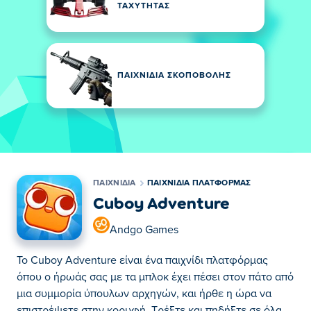
ΤΑΧΎΤΗΤΑΣ
ΠΑΙΧΝΊΔΙΑ ΣΚΟΠΟΒΟΛΉΣ
ΠΑΙΧΝΊΔΙΑ
ΠΑΙΧΝΊΔΙΑ ΠΛΑΤΦΌΡΜΑΣ
Cuboy Adventure
Andgo Games
Το Cuboy Adventure είναι ένα παιχνίδι πλατφόρμας
όπου ο ήρωάς σας με τα μπλοκ έχει πέσει στον πάτο από
μια συμμορία ύπουλων αρχηγών, και ήρθε η ώρα να
επιστρέψετε στην κορυφή. Τρέξτε και πηδήξτε σε όλα