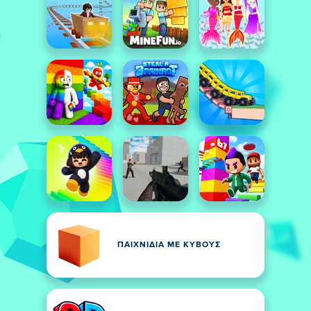
ΠΑΙΧΝΊΔΙΑ ΜΕ ΚΎΒΟΥΣ