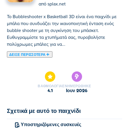
από
splax.net
Το Bubbleshooter x Basketball 3D είναι ένα παιχνίδι με
μπάλα που συνδυάζει την ικανοποιητική ένταση ενός
bubble shooter με τη συγκίνηση του μπάσκετ.
Ευθυγραμμίστε τα χτυπήματά σας, πυροβολήστε
πολύχρωμες μπάλες για να...
ΔΕΊΞΕ ΠΕΡΙΣΣΌΤΕΡΑ
Το Bubbleshooter x Basketball 3D είναι ένα παιχνίδι με
μπάλα που συνδυάζει την ικανοποιητική ένταση ενός
bubble shooter με τη συγκίνηση του μπάσκετ.
Ευθυγραμμίστε τα χτυπήματά σας, πυροβολήστε
ΒΑΘΜΟΛΟΓΊΑ
ΕΝΗΜΕΡΏΘΗΚΕ
πολύχρωμες μπάλες για να ταιριάζουν και καθαρίστε το
4.1
Ιουν 2026
ταμπλό, και νιώστε την ένταση να αυξάνεται καθώς
περνάτε όλο και πιο δύσκολα στάδια. Ανεβείτε στην
ιεραρχία, ακονίστε τον στόχο σας και φτάστε στην
Σχετικά με αυτό το παιχνίδι
κορυφή. Ανεβείτε στη γραμμή και κάντε το σουτ σας!
Υποστηριζόμενες συσκευές
Πώς να παίξετε το Bubbleshooter x Basketball