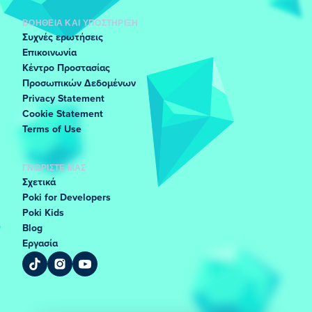
ΒΟΉΘΕΙΑ ΚΑΙ ΥΠΟΣΤΉΡΙΞΗ
Συχνές ερωτήσεις
Επικοινωνία
Κέντρο Προστασίας
Προσωπικών Δεδομένων
Privacy Statement
Cookie Statement
Terms of Use
ΓΝΩΡΊΣΤΕ ΜΑΣ
Σχετικά
Poki for Developers
Poki Kids
Blog
Εργασία