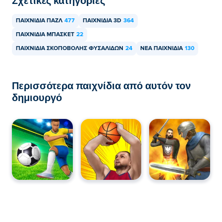
Σχετικές κατηγορίες
υπολογιστή;
ΠΑΙΧΝΊΔΙΑ ΠΑΖΛ
477
ΠΑΙΧΝΊΔΙΑ 3D
364
Το Bubbleshooter x Basketball 3D μπορεί να παιχτεί στον
ΠΑΙΧΝΊΔΙΑ ΜΠΆΣΚΕΤ
22
υπολογιστή σας και σε κινητές συσκευές όπως
ΠΑΙΧΝΊΔΙΑ ΣΚΟΠΟΒΟΛΉΣ ΦΥΣΑΛΊΔΩΝ
24
ΝΈΑ ΠΑΙΧΝΊΔΙΑ
130
τηλέφωνα και tablet.
Περισσότερα παιχνίδια από αυτόν τον
δημιουργό