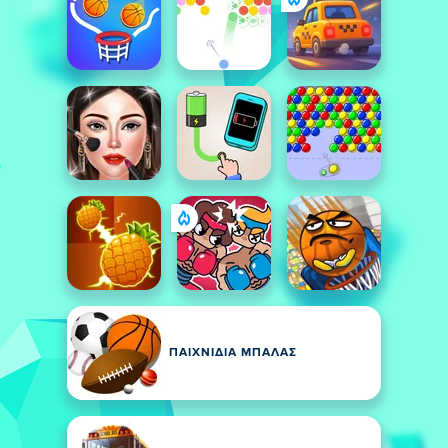
ΠΑΙΧΝΊΔΙΑ ΜΠΆΛΑΣ