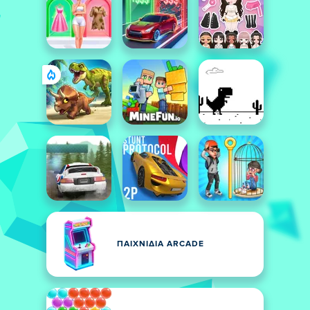
ΠΑΙΧΝΊΔΙΑ ARCADE