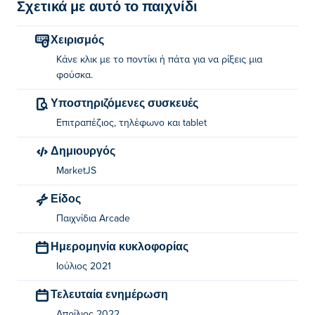
Σχετικά με αυτό το παιχνίδι
Χειρισμός
Κάνε κλικ με το ποντίκι ή πάτα για να ρίξεις μια
φούσκα.
Υποστηριζόμενες συσκευές
Επιτραπέζιος, τηλέφωνο και tablet
Δημιουργός
MarketJS
Είδος
Παιχνίδια Arcade
Ημερομηνία κυκλοφορίας
Ιούλιος 2021
Τελευταία ενημέρωση
Απρίλιος 2022