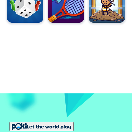
Let the world play