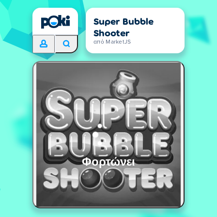
Super Bubble
Shooter
από MarketJS
Φορτώνει