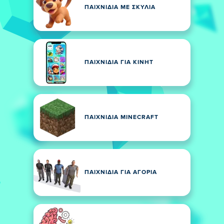
ΠΑΙΧΝΊΔΙΑ ΜΕ ΣΚΥΛΙΆ
ΠΑΙΧΝΊΔΙΑ ΓΙΑ ΚΙΝΗΤ
ΠΑΙΧΝΙΔΙΑ MINECRAFT
ΠΑΙΧΝΊΔΙΑ ΓΙΑ ΑΓΌΡΙΑ