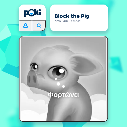
Block the Pig
από Sun Temple
Φορτώνει