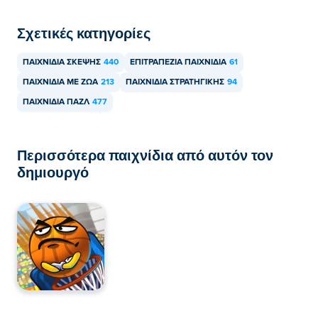
Σχετικές κατηγορίες
ΠΑΙΧΝΊΔΙΑ ΣΚΈΨΗΣ
440
ΕΠΙΤΡΑΠΈΖΙΑ ΠΑΙΧΝΊΔΙΑ
61
ΠΑΙΧΝΊΔΙΑ ΜΕ ΖΩΑ
213
ΠΑΙΧΝΊΔΙΑ ΣΤΡΑΤΗΓΙΚΉΣ
94
ΠΑΙΧΝΊΔΙΑ ΠΑΖΛ
477
Περισσότερα παιχνίδια από αυτόν τον
δημιουργό