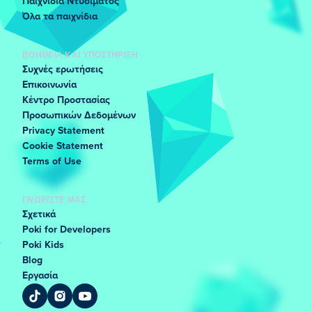
Παιχνίδια Ντυσιματος
Όλα τα παιχνίδια
ΒΟΉΘΕΙΑ ΚΑΙ ΥΠΟΣΤΉΡΙΞΗ
Συχνές ερωτήσεις
Επικοινωνία
Κέντρο Προστασίας
Προσωπικών Δεδομένων
Privacy Statement
Cookie Statement
Terms of Use
ΓΝΩΡΊΣΤΕ ΜΑΣ
Σχετικά
Poki for Developers
Poki Kids
Blog
Εργασία