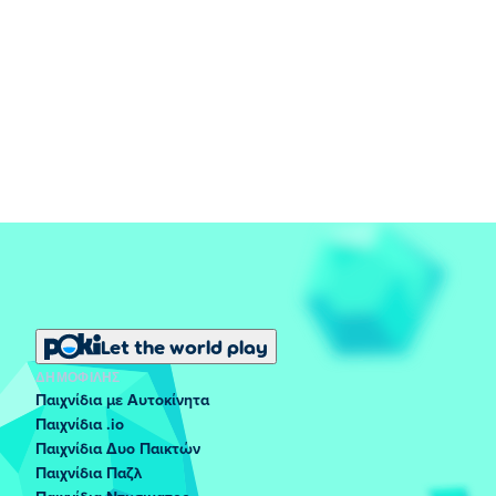
Let the world play
ΔΗΜΟΦΙΛΉΣ
Παιχνίδια με Αυτοκίνητα
Παιχνίδια .io
Παιχνίδια Δυο Παικτών
Παιχνίδια Παζλ