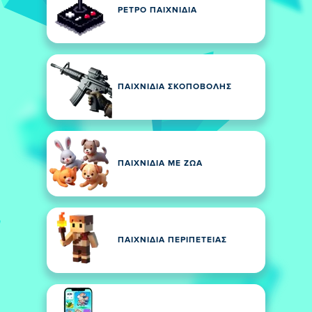
ΡΕΤΡΌ ΠΑΙΧΝΊΔΙΑ
ΠΑΙΧΝΊΔΙΑ ΣΚΟΠΟΒΟΛΉΣ
ΠΑΙΧΝΊΔΙΑ ΜΕ ΖΩΑ
ΠΑΙΧΝΊΔΙΑ ΠΕΡΙΠΈΤΕΙΑΣ