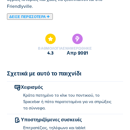
Friendlyville.
ΔΕΊΞΕ ΠΕΡΙΣΣΌΤΕΡΑ
Εδώ μπορείτε να παίξετε το Moon Waltz. Το Moon Waltz
είναι ένα από τα επιλεγμένα Παιχνίδια Περιπέτειας.
ΒΑΘΜΟΛΟΓΊΑ
ΕΝΗΜΕΡΏΘΗΚΕ
4.3
Απρ 2021
Σχετικά με αυτό το παιχνίδι
Χειρισμός
Κράτα πατημένο το κλικ του ποντικιού, το
Spacebar ή πάτα παρατεταμένα για να σπρώξεις
τα σύννεφα.
Υποστηριζόμενες συσκευές
Επιτραπέζιος, τηλέφωνο και tablet