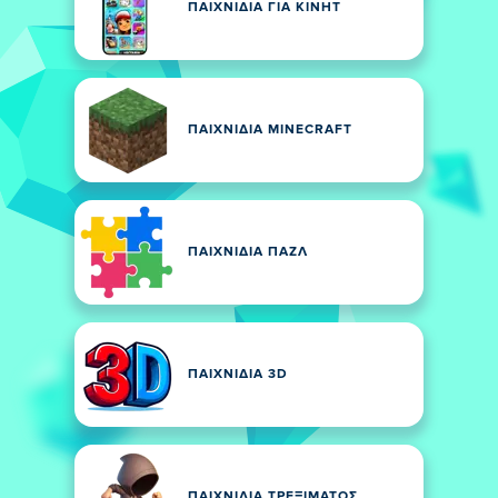
ΠΑΙΧΝΊΔΙΑ ΓΙΑ ΚΙΝΗΤ
ΠΑΙΧΝΙΔΙΑ MINECRAFT
ΠΑΙΧΝΊΔΙΑ ΠΑΖΛ
ΠΑΙΧΝΊΔΙΑ 3D
ΠΑΙΧΝΊΔΙΑ ΤΡΕΞΊΜΑΤΟΣ