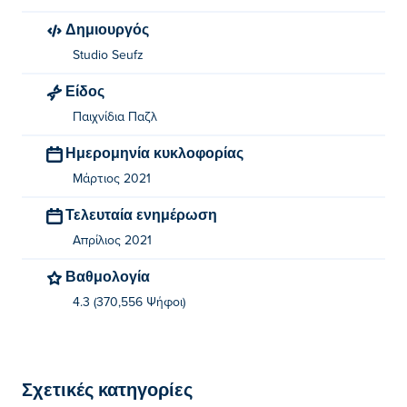
Δημιουργός
Studio Seufz
Είδος
Παιχνίδια Παζλ
Ημερομηνία κυκλοφορίας
Μάρτιος 2021
Τελευταία ενημέρωση
Απρίλιος 2021
Βαθμολογία
4.3 (370,556 Ψήφοι)
Σχετικές κατηγορίες