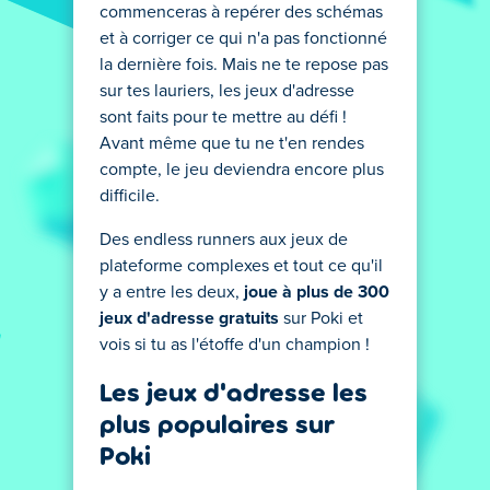
commenceras à repérer des schémas
et à corriger ce qui n'a pas fonctionné
la dernière fois. Mais ne te repose pas
sur tes lauriers, les jeux d'adresse
sont faits pour te mettre au défi !
Avant même que tu ne t'en rendes
compte, le jeu deviendra encore plus
difficile.
Des endless runners aux jeux de
plateforme complexes et tout ce qu'il
y a entre les deux,
joue à plus de 300
jeux d'adresse gratuits
sur Poki et
vois si tu as l'étoffe d'un champion !
Les jeux d'adresse les
plus populaires sur
Poki