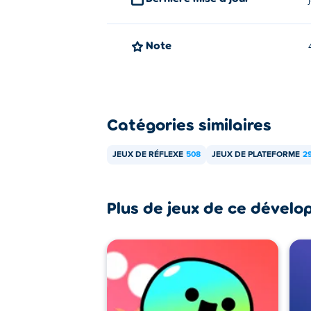
Vous pouvez jouer à Blumgi Rocket sans tél
Poki.
Note
Blumgi Rocket a-t-il une personnali
Oui. Vous pouvez débloquer de nouveaux 
Catégories similaires
JEUX DE RÉFLEXE
508
JEUX DE PLATEFORME
2
Plus de jeux de ce dévelo