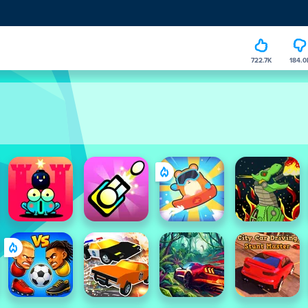
722.7K
184.0