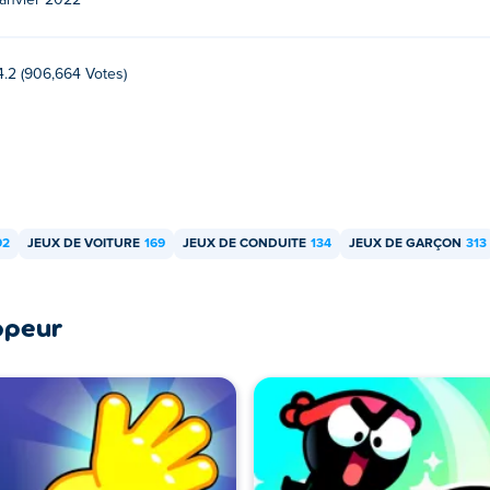
janvier 2022
écharger ni installer gratuitement en utilisant votre ordinateur
4.2 (906,664 Votes)
sation et des skins ?
skins et de nouveaux véhicules colorés dans Blumgi Rocket.
92
JEUX DE VOITURE
169
JEUX DE CONDUITE
134
JEUX DE GARÇON
313
ppeur