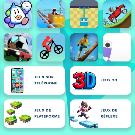
JEUX SUR
JEUX 3D
TÉLÉPHONE
JEUX DE
JEUX DE
PLATEFORME
RÉFLEXE