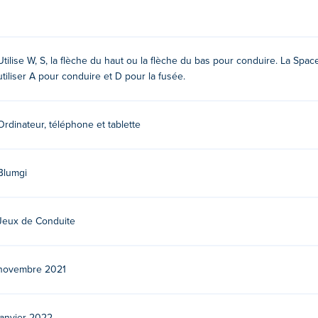
ket ?
Utilise W, S, la flèche du haut ou la flèche du bas pour conduire. La Space
utiliser A pour conduire et D pour la fusée.
Ordinateur, téléphone et tablette
Blumgi
Jeux de Conduite
 leur premier match sur Poki!
novembre 2021
 mon téléphone, ma tablette ou mon appareil mobile ?